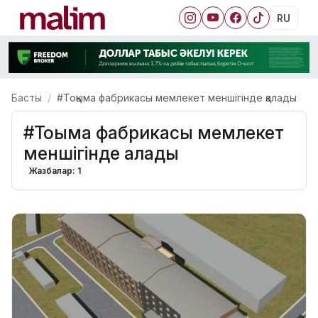
RU
Басты
#Тоқыма фабрикасы мемлекет меншігінде қалады
#Тоқыма фабрикасы мемлекет
меншігінде қалады
Жазбалар: 1