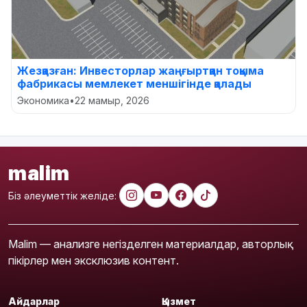
Жезқазған: Инвесторлар жаңғыртқан тоқыма
фабрикасы мемлекет меншігінде қалады
Экономика
•
22 мамыр, 2026
malim
Біз әлеуметтік желіде:
Malim — анализге негізделген материалдар, авторлық
пікірлер мен эксклюзив контент.
Айдарлар
Қызмет