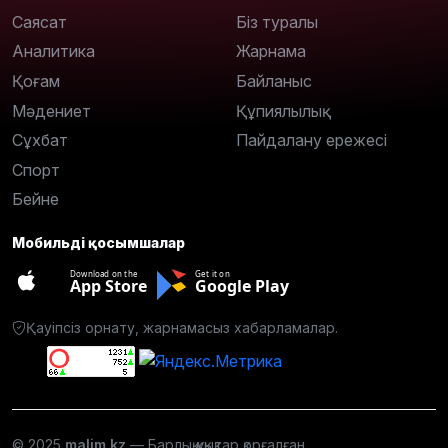
Саясат
Біз туралы
Аналитика
Жарнама
Қоғам
Байланыс
Мәдениет
Құпиялылық
Сұхбат
Пайдалану ережесі
Спорт
Бейне
Мобильді қосымшалар
Download on the
Get it on
App Store
Google Play
Қауіпсіз орнату, жарнамасыз хабарламалар.
© 2025
malim.kz
— Барлық құқықтар қорғалған.