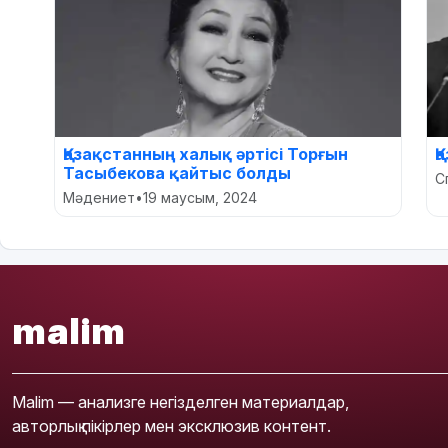
Қазақстанның халық әртісі Торғын
Қ
Тасыбекова қайтыс болды
С
Мәдениет
•
19 маусым, 2024
malim
Malim — анализге негізделген материалдар,
авторлық пікірлер мен эксклюзив контент.