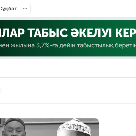
Сұқбат