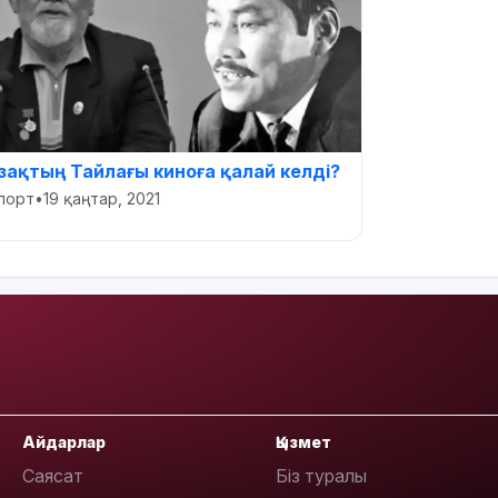
азақтың Тайлағы киноға қалай келді?
порт
•
19 қаңтар, 2021
Айдарлар
Қызмет
Саясат
Біз туралы