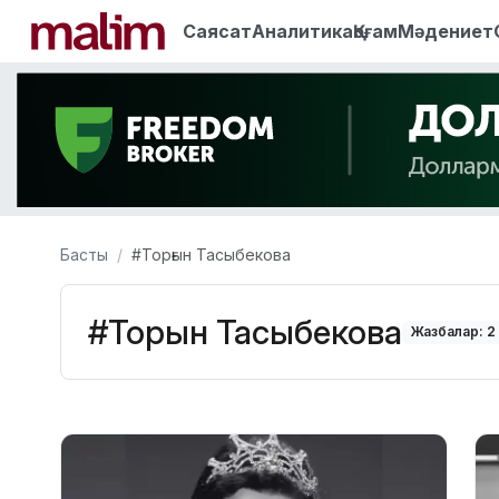
Саясат
Аналитика
Қоғам
Мәдениет
Басты
#Торғын Тасыбекова
#Торғын Тасыбекова
Жазбалар: 2