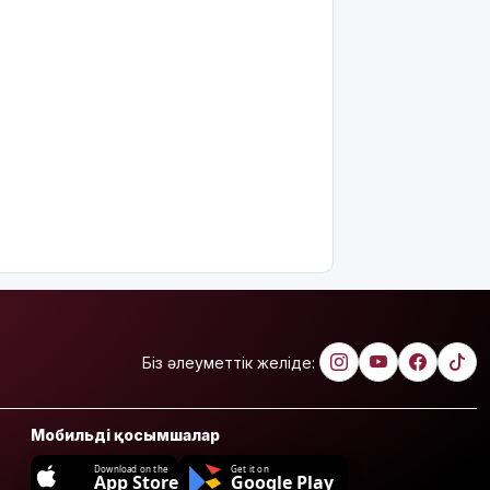
Біз әлеуметтік желіде:
Мобильді қосымшалар
Download on the
Get it on
App Store
Google Play