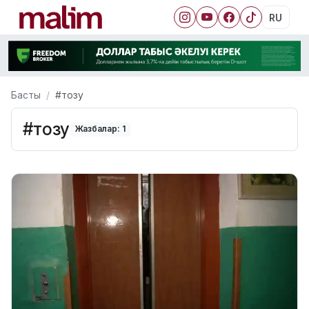
RU
Басты
#тозу
#тозу
Жазбалар: 1