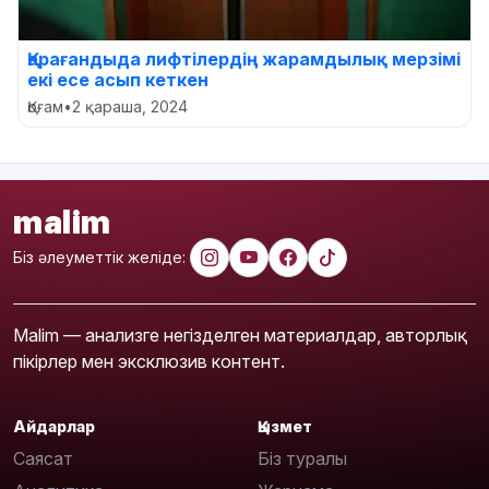
Қарағандыда лифтілердің жарамдылық мерзімі
екі есе асып кеткен
Қоғам
•
2 қараша, 2024
malim
Біз әлеуметтік желіде:
Malim — анализге негізделген материалдар, авторлық
пікірлер мен эксклюзив контент.
Айдарлар
Қызмет
Саясат
Біз туралы