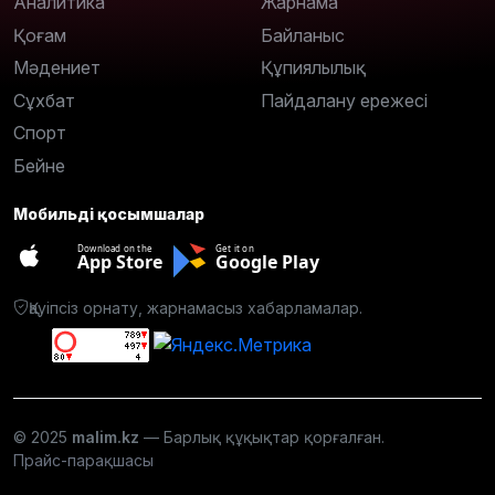
Аналитика
Жарнама
Қоғам
Байланыс
Мәдениет
Құпиялылық
Сұхбат
Пайдалану ережесі
Спорт
Бейне
Мобильді қосымшалар
Download on the
Get it on
App Store
Google Play
Қауіпсіз орнату, жарнамасыз хабарламалар.
© 2025
malim.kz
— Барлық құқықтар қорғалған.
Прайс-парақшасы