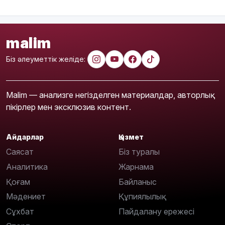
malim
Біз әлеуметтік желіде:
Malim — анализге негізделген материалдар, авторлық
пікірлер мен эксклюзив контент.
Айдарлар
Қызмет
Саясат
Біз туралы
Аналитика
Жарнама
Қоғам
Байланыс
Мәдениет
Құпиялылық
Сұхбат
Пайдалану ережесі