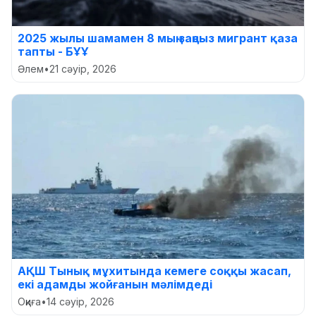
2025 жылы шамамен 8 мың заңсыз мигрант қаза
тапты - БҰҰ
Әлем
•
21 сәуір, 2026
АҚШ Тынық мұхитында кемеге соққы жасап,
екі адамды жойғанын мәлімдеді
Оқиға
•
14 сәуір, 2026