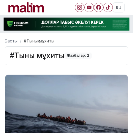
RU
Басты
#Тынық мұхиты
#Тынық мұхиты
Жазбалар: 2