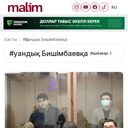
RU
Басты
#Қуандық Бишімбаевқа
#Қуандық Бишімбаевқа
Жазбалар: 1