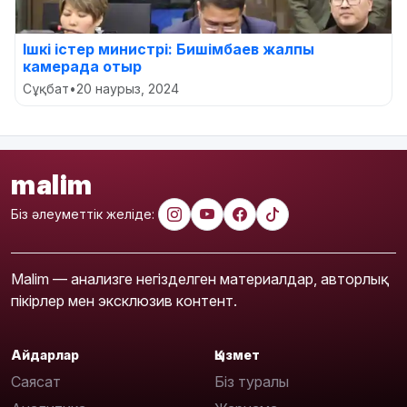
Ішкі істер министрі: Бишімбаев жалпы
камерада отыр
Сұқбат
•
20 наурыз, 2024
malim
Біз әлеуметтік желіде:
Malim — анализге негізделген материалдар, авторлық
пікірлер мен эксклюзив контент.
Айдарлар
Қызмет
Саясат
Біз туралы