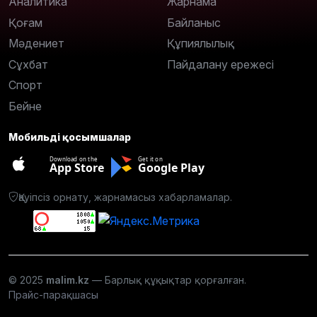
Аналитика
Жарнама
Қоғам
Байланыс
Мәдениет
Құпиялылық
Сұхбат
Пайдалану ережесі
Спорт
Бейне
Мобильді қосымшалар
Download on the
Get it on
App Store
Google Play
Қауіпсіз орнату, жарнамасыз хабарламалар.
© 2025
malim.kz
— Барлық құқықтар қорғалған.
Прайс-парақшасы