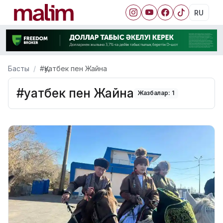
RU
Басты
#Қуатбек пен Жайна
#Қуатбек пен Жайна
Жазбалар: 1