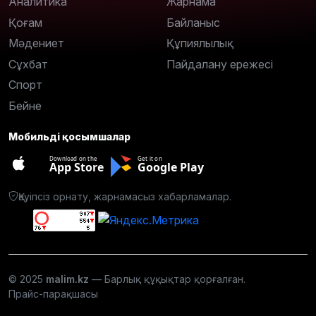
Аналитика
Жарнама
Қоғам
Байланыс
Мәдениет
Құпиялылық
Сұхбат
Пайдалану ережесі
Спорт
Бейне
Мобильді қосымшалар
Download on the
Get it on
App Store
Google Play
Қауіпсіз орнату, жарнамасыз хабарламалар.
© 2025
malim.kz
— Барлық құқықтар қорғалған.
Прайс-парақшасы