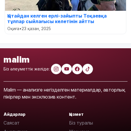
Қытайдан келген ерлі-зайыпты Тоқаевқа
тұлпар сыйлағысы келетінін айтты
Оқиға
•
23 қазан, 2025
malim
Біз әлеуметтік желіде:
Malim — анализге негізделген материалдар, авторлық
пікірлер мен эксклюзив контент.
Айдарлар
Қызмет
Саясат
Біз туралы