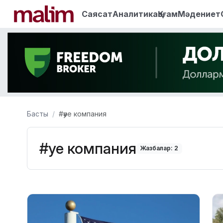
Саясат
Аналитика
Қоғам
Мәдениет
Басты
#әуе компания
#әуе компания
Жазбалар: 2