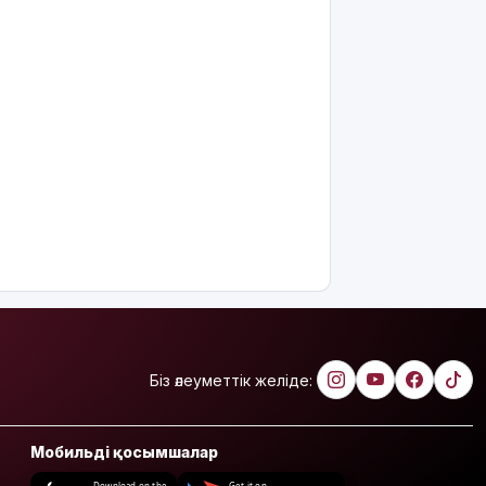
Біз әлеуметтік желіде:
Мобильді қосымшалар
Download on the
Get it on