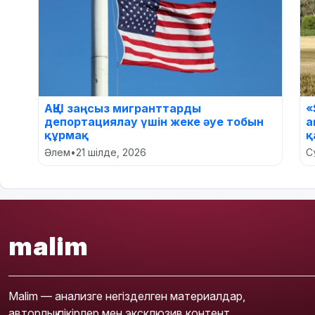
АҚШ заңсыз мигранттарды
«
депортациялау үшін жеке әуе тобын
а
құрмақ
қ
Әлем
•
21 шілде, 2026
С
malim
Malim — анализге негізделген материалдар,
авторлық пікірлер мен эксклюзив контент.