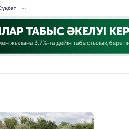
Сұқбат