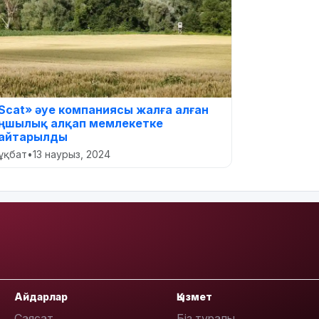
Scat» әуе компаниясы жалға алған
ңшылық алқап мемлекетке
айтарылды
ұқбат
•
13 наурыз, 2024
Айдарлар
Қызмет
Саясат
Біз туралы