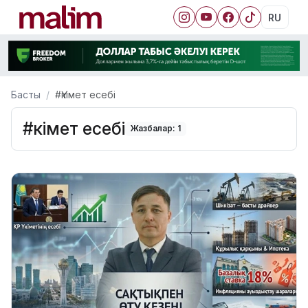
RU
Басты
#Үкімет есебі
#Үкімет есебі
Жазбалар: 1