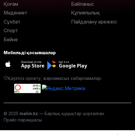
Қоғам
Байланыс
Мәдениет
Құпиялылық
Сұхбат
Пайдалану ережесі
Спорт
Бейне
Мобильді қосымшалар
Download on the
Get it on
App Store
Google Play
Қауіпсіз орнату, жарнамасыз хабарламалар.
© 2025
malim.kz
— Барлық құқықтар қорғалған.
Прайс-парақшасы