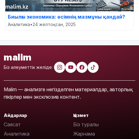
Биылғы экономика: өсімнің мазмұны қандай?
Аналитика
•
24 желтоқсан, 2025
malim
Біз әлеуметтік желіде:
Malim — анализге негізделген материалдар, авторлық
пікірлер мен эксклюзив контент.
Айдарлар
Қызмет
Саясат
Біз туралы
Аналитика
Жарнама