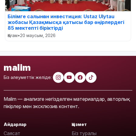
Білімге салынған инвестиция: Ustaz Ulytau
жобасы Қазақмысқа қатысы бар өңірлердегі
85 мектепті біріктірді
Қоғам
•
20 маусым, 2026
malim
Біз әлеуметтік желіде:
Malim — анализге негізделген материалдар, авторлық
пікірлер мен эксклюзив контент.
Айдарлар
Қызмет
Саясат
Біз туралы