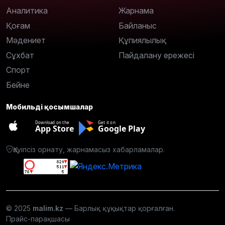
Аналитика
Жарнама
Қоғам
Байланыс
Мәдениет
Құпиялылық
Сұхбат
Пайдалану ережесі
Спорт
Бейне
Мобильді қосымшалар
Download on the
Get it on
App Store
Google Play
Қауіпсіз орнату, жарнамасыз хабарламалар.
© 2025
malim.kz
— Барлық құқықтар қорғалған.
Прайс-парақшасы