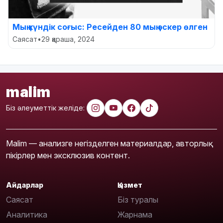
Мың күндік соғыс: Ресейден 80 мың әскер өлген
Саясат
•
29 қараша, 2024
malim
Біз әлеуметтік желіде:
Malim — анализге негізделген материалдар, авторлық
пікірлер мен эксклюзив контент.
Айдарлар
Қызмет
Саясат
Біз туралы
Аналитика
Жарнама