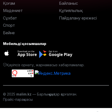
Қоғам
Байланыс
Мәдениет
Құпиялылық
Сұхбат
Пайдалану ережесі
Спорт
Бейне
Мобильді қосымшалар
Download on the
Get it on
App Store
Google Play
Қауіпсіз орнату, жарнамасыз хабарламалар.
© 2025
malim.kz
— Барлық құқықтар қорғалған.
Прайс-парақшасы