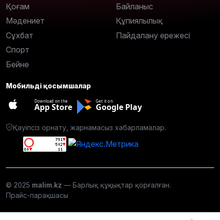
Қоғам
Байланыс
Мәдениет
Құпиялылық
Сұхбат
Пайдалану ережесі
Спорт
Бейне
Мобильді қосымшалар
Download on the
Get it on
App Store
Google Play
Қауіпсіз орнату, жарнамасыз хабарламалар.
© 2025
malim.kz
— Барлық құқықтар қорғалған.
Прайс-парақшасы