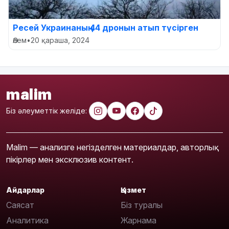
Ресей Украинаның 44 дронын атып түсірген
Әлем
•
20 қараша, 2024
malim
Біз әлеуметтік желіде:
Malim — анализге негізделген материалдар, авторлық
пікірлер мен эксклюзив контент.
Айдарлар
Қызмет
Саясат
Біз туралы
Аналитика
Жарнама