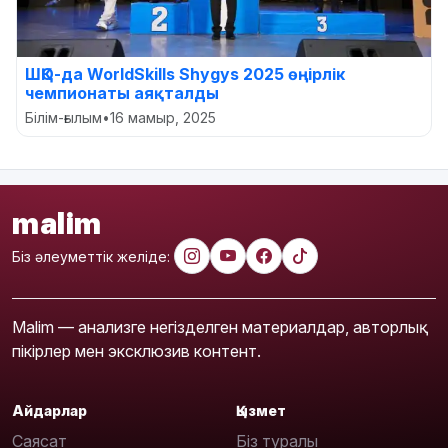
ШҚО-да WorldSkills Shygys 2025 өңірлік
чемпионаты аяқталды
Білім-ғылым
•
16 мамыр, 2025
malim
Біз әлеуметтік желіде:
Malim — анализге негізделген материалдар, авторлық
пікірлер мен эксклюзив контент.
Айдарлар
Қызмет
Саясат
Біз туралы