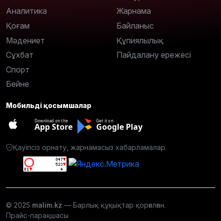
Аналитика
Жарнама
Қоғам
Байланыс
Мәдениет
Құпиялылық
Сұхбат
Пайдалану ережесі
Спорт
Бейне
Мобильді қосымшалар
Download on the
Get it on
App Store
Google Play
Қауіпсіз орнату, жарнамасыз хабарламалар.
© 2025
malim.kz
— Барлық құқықтар қорғалған.
Прайс-парақшасы