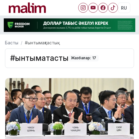
RU
Басты
#ынтымақтастық
#ынтымақтастық
Жазбалар: 17