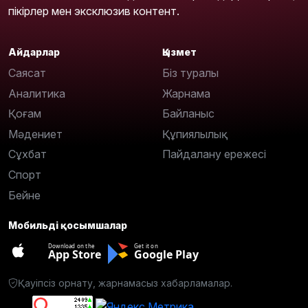
пікірлер мен эксклюзив контент.
Айдарлар
Қызмет
Саясат
Біз туралы
Аналитика
Жарнама
Қоғам
Байланыс
Мәдениет
Құпиялылық
Сұхбат
Пайдалану ережесі
Спорт
Бейне
Мобильді қосымшалар
Download on the
Get it on
App Store
Google Play
Қауіпсіз орнату, жарнамасыз хабарламалар.