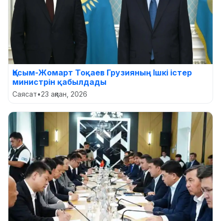
Қасым-Жомарт Тоқаев Грузияның Ішкі істер
министрін қабылдады
Саясат
•
23 ақпан, 2026