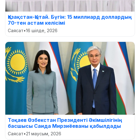
Қазақстан-Қытай. Бүгін: 15 миллиард доллардың
70-тен астам келісімі
Саясат
•
16 шілде, 2026
Тоқаев Өзбекстан Президенті Әкімшілігінің
басшысы Саида Мирзиёеваны қабылдады
Саясат
•
21 маусым, 2026