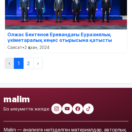
Олжас Бектенов Еревандағы Еуразиялық
үкіметаралық кеңес отырысына қатысты
Саясат
•
2 қазан, 2024
‹
1
2
›
malim
Біз әлеуметтік желіде:
Malim — анализге негізделген материалдар, авторлық