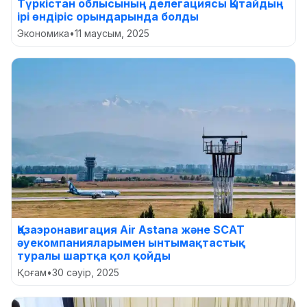
Түркістан облысының делегациясы Қытайдың
ірі өндіріс орындарында болды
Экономика
•
11 маусым, 2025
Қазаэронавигация Air Astana және SCAT
әуекомпанияларымен ынтымақтастық
туралы шартқа қол қойды
Қоғам
•
30 сәуір, 2025