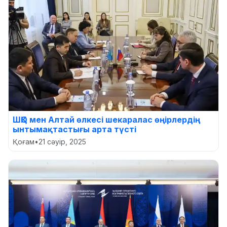
ШҚО мен Алтай өлкесі шекаралас өңірлердің
ынтымақтастығы арта түсті
Қоғам
•
21 сәуір, 2025