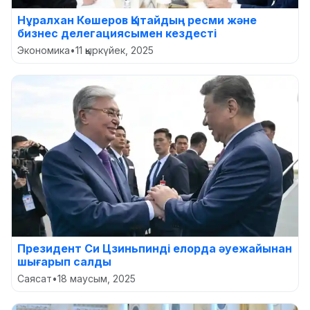
Нұралхан Көшеров Қытайдың ресми және
бизнес делегациясымен кездесті
Экономика
•
11 қыркүйек, 2025
Президент Си Цзиньпинді елорда әуежайынан
шығарып салды
Саясат
•
18 маусым, 2025