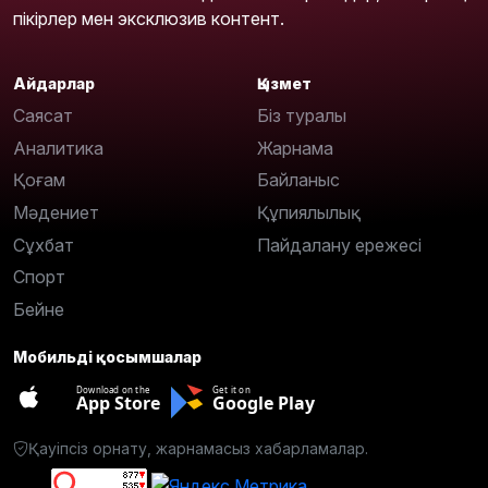
пікірлер мен эксклюзив контент.
Айдарлар
Қызмет
Саясат
Біз туралы
Аналитика
Жарнама
Қоғам
Байланыс
Мәдениет
Құпиялылық
Сұхбат
Пайдалану ережесі
Спорт
Бейне
Мобильді қосымшалар
Download on the
Get it on
App Store
Google Play
Қауіпсіз орнату, жарнамасыз хабарламалар.