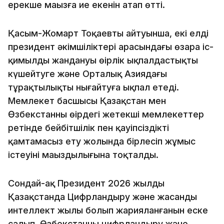
ерекше маңызға ие екенін атап өтті.
Қасым-Жомарт Тоқаевтың айтуынша, екі елдің
президент әкімшіліктері арасындағы өзара іс-
қимылдың жандануы өңірлік ықпалдастықты
күшейтуге және Орталық Азиядағы
тұрақтылықты нығайтуға ықпал етеді.
Мемлекет басшысы Қазақстан мен
Өзбекстанның өңірдегі жетекші мемлекеттер
ретінде бейбітшілік пен қауіпсіздікті
қамтамасыз ету жолында бірлесіп жұмыс
істеуінің маңыздылығына тоқталды.
Сондай-ақ Президент 2026 жылдың
Қазақстанда Цифрландыру және жасанды
интеллект жылы болып жарияланғанын еске
салып, Өзбекстанның цифрландыру және