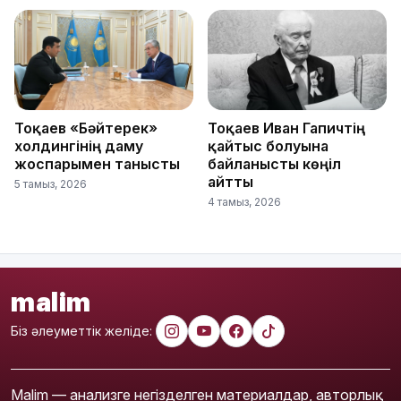
Тоқаев «Бәйтерек»
Тоқаев Иван Гапичтің
холдингінің даму
қайтыс болуына
жоспарымен танысты
байланысты көңіл
айтты
5 тамыз, 2026
4 тамыз, 2026
malim
Біз әлеуметтік желіде:
Malim — анализге негізделген материалдар, авторлық