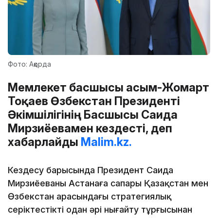
Фото: Ақорда
Мемлекет басшысы Қасым-Жомарт
Тоқаев Өзбекстан Президенті
Әкімшілігінің Басшысы Саида
Мирзиёевамен кездесті, деп
хабарлайды
Malim.kz.
Кездесу барысында Президент Саида
Мирзиёеваның Астанаға сапары Қазақстан мен
Өзбекстан арасындағы стратегиялық
серіктестікті одан әрі нығайту тұрғысынан