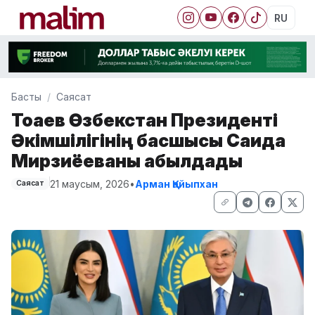
RU
Басты
Саясат
Тоқаев Өзбекстан Президенті
Әкімшілігінің басшысы Саида
Мирзиёеваны қабылдады
21 маусым, 2026
•
Арман Қайыпхан
Саясат