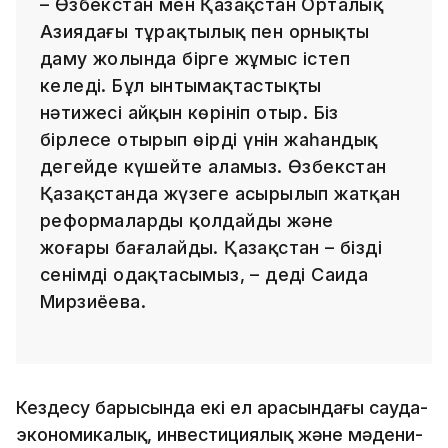
– Өзбекстан мен Қазақстан Орталық
Азиядағы тұрақтылық пен орнықты
даму жолында бірге жұмыс істеп
келеді. Бұл ынтымақтастықтың
нәтижесі айқын көрініп отыр. Біз
бірлесе отырып өңірдің үнін жаһандық
деңгейде күшейте аламыз. Өзбекстан
Қазақстанда жүзеге асырылып жатқан
реформаларды қолдайды және
жоғары бағалайды. Қазақстан – біздің
сенімді одақтасымыз, – деді Саида
Мирзиёева.
Кездесу барысында екі ел арасындағы сауда-
экономикалық, инвестициялық және мәдени-