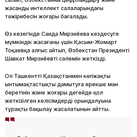
жасанды интеллект салаларындағы
тәжірибесін жоғары бағалады.
Өз кезегінде Саида Мирзиёева кездесуге
мүмкіндік жасағаны үшін Қасым-Жомарт
Тоқаевқа алғыс айтып, Өзбекстан Президенті
Шавкат Мирзиёевтің сәлемін жеткізді.
Ол Ташкенттің Қазақстанмен көпжақты
ынтымақтастықты дамытуға ерекше мән
беретінін және жоғары деңгейде қол
жеткізілген келісімдердің орындалуына
тұрақты бақылау жасалатынын айтты.