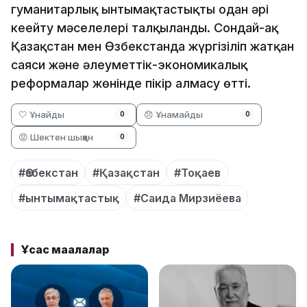
гуманитарлық ынтымақтастықты одан әрі
кеңейту мәселелері талқыланды. Сондай-ақ
Қазақстан мен Өзбекстанда жүргізіліп жатқан
саяси және әлеуметтік-экономикалық
реформалар жөнінде пікір алмасу өтті.
🤍 Ұнайды
😞 Ұнамайды
0
0
😡 Шектен шыққан
0
#Өзбекстан
#Қазақстан
#Тоқаев
#ынтымақтастық
#Саида Мирзиёева
Ұқсас мақалалар