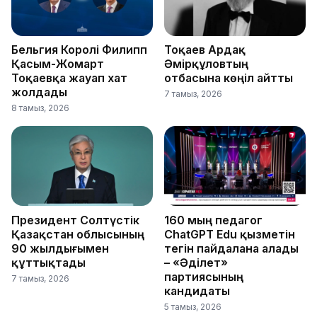
Бельгия Королі Филипп
Тоқаев Ардақ
Қасым-Жомарт
Әмірқұловтың
Тоқаевқа жауап хат
отбасына көңіл айтты
жолдады
7 тамыз, 2026
8 тамыз, 2026
Президент Солтүстік
160 мың педагог
Қазақстан облысының
ChatGPT Edu қызметін
90 жылдығымен
тегін пайдалана алады
құттықтады
– «Әділет»
партиясының
7 тамыз, 2026
кандидаты
5 тамыз, 2026