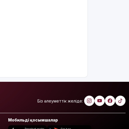
Біз әлеуметтік желіде:
Мобильді қосымшалар
Download on the
Get it on