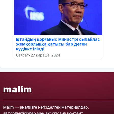
Қытайдың қорғаныс министрі сыбайлас
жемқорлыққа қатысы бар деген
күдікке ілінді
Саясат
•
27 қараша, 2024
malim
Malim — анализге негізделген материалдар,
авторлық пікірлер мен эксклюзив контент.