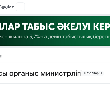
Сұқбат
гі
ы Қорғаныс министрлігі
Жазбалар: 1