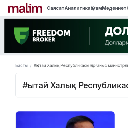
Саясат
Аналитика
Қоғам
Мәдениет
Басты
#Қытай Халық Республикасы Қорғаныс министрлі
#Қытай Халық Республикас