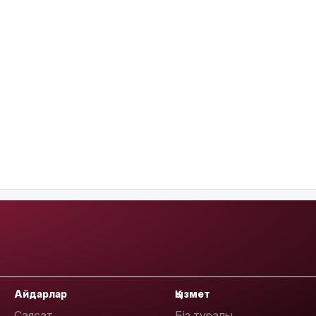
Айдарлар
Қызмет
Саясат
Біз туралы