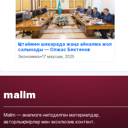
Қытаймен шекарада жаңа айналма жол
салынады — Олжас Бектенов
Экономика
•
17 маусым, 2025
malim
Malim — анализге негізделген материалдар,
авторлық пікірлер мен эксклюзив контент.