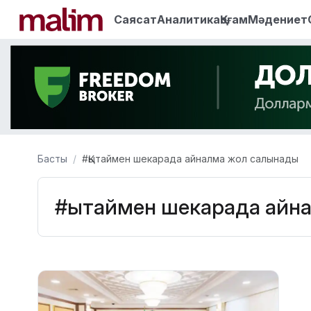
Саясат
Аналитика
Қоғам
Мәдениет
Басты
#Қытаймен шекарада айналма жол салынады
#Қытаймен шекарада айн