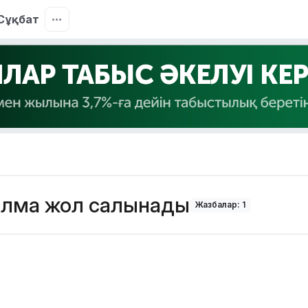
Сұқбат
алма жол салынады
Жазбалар: 1