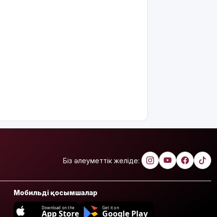
Біз әлеуметтік желіде:
Мобильді қосымшалар
Download on the
Get it on
App Store
Google Play