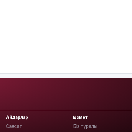
Айдарлар
Қызмет
Саясат
Біз туралы