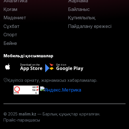
Аналитика
Жарнама
Қоғам
Байланыс
Мәдениет
Құпиялылық
Сұхбат
Пайдалану ережесі
Спорт
Бейне
Мобильді қосымшалар
Download on the
Get it on
App Store
Google Play
Қауіпсіз орнату, жарнамасыз хабарламалар.
© 2025
malim.kz
— Барлық құқықтар қорғалған.
Прайс-парақшасы