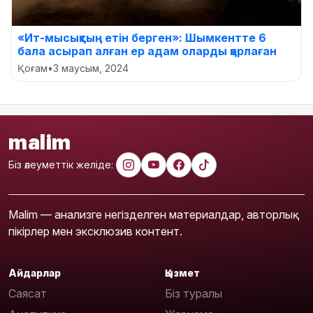
«Ит-мысықтың етін берген»: Шымкентте 6
бала асырап алған ер адам оларды қорлаған
Қоғам
•
3 маусым, 2024
malim
Біз әлеуметтік желіде:
Malim — анализге негізделген материалдар, авторлық
пікірлер мен эксклюзив контент.
Айдарлар
Қызмет
Саясат
Біз туралы