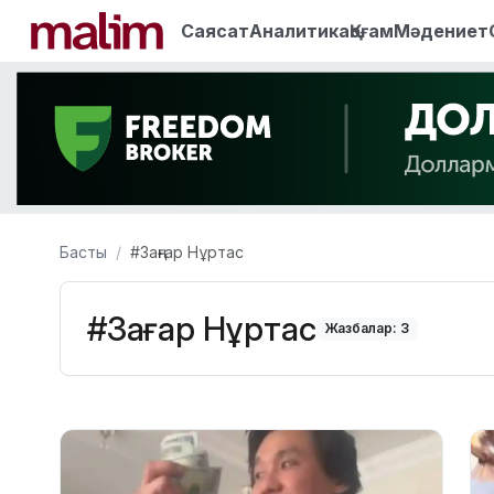
Саясат
Аналитика
Қоғам
Мәдениет
Басты
#Заңғар Нұртас
#Заңғар Нұртас
Жазбалар: 3