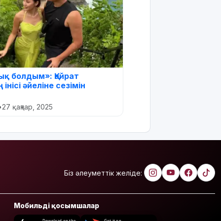
ық болдым»: Қайрат
інісі әйеліне сезімін
•
27 қаңтар, 2025
Біз әлеуметтік желіде:
Мобильді қосымшалар
Download on the
Get it on