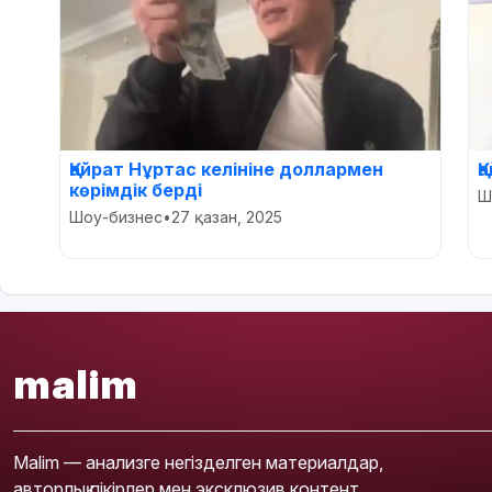
Қайрат Нұртас келініне доллармен
Қ
көрімдік берді
Ш
Шоу-бизнес
•
27 қазан, 2025
malim
Malim — анализге негізделген материалдар,
авторлық пікірлер мен эксклюзив контент.