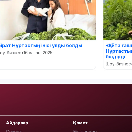
айрат Нұртастың інісі ұлды болды
«Қайта ғаш
Нұртастың 
оу-бизнес
•
16 қазан, 2025
білдірді
Шоу-бизнес
Айдарлар
Қызмет
Саясат
Біз туралы