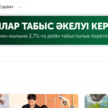
Сұқбат