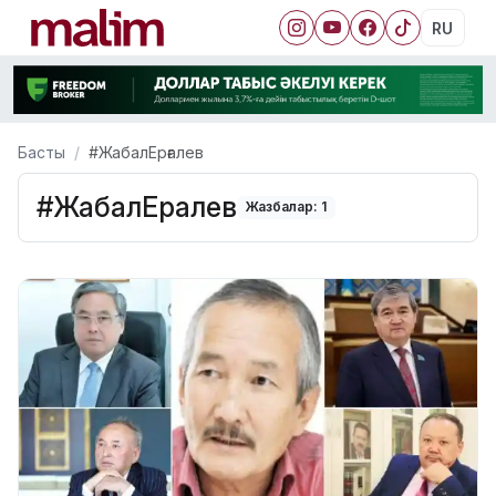
RU
Басты
#ЖабалЕрғалев
#ЖабалЕрғалев
Жазбалар: 1