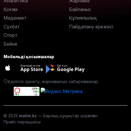
Аналитика
Жарнама
Қоғам
Байланыс
Мәдениет
Құпиялылық
Сұхбат
Пайдалану ережесі
Спорт
Бейне
Мобильді қосымшалар
Download on the
Get it on
App Store
Google Play
Қауіпсіз орнату, жарнамасыз хабарламалар.
© 2025
malim.kz
— Барлық құқықтар қорғалған.
Прайс-парақшасы