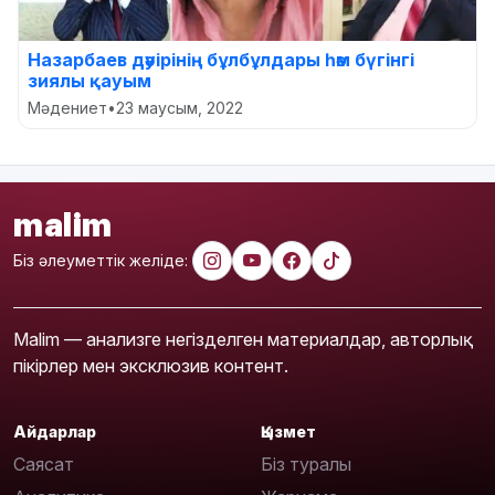
Назарбаев дәуірінің бұлбұлдары һәм бүгінгі
зиялы қауым
Мәдениет
•
23 маусым, 2022
malim
Біз әлеуметтік желіде:
Malim — анализге негізделген материалдар, авторлық
пікірлер мен эксклюзив контент.
Айдарлар
Қызмет
Саясат
Біз туралы