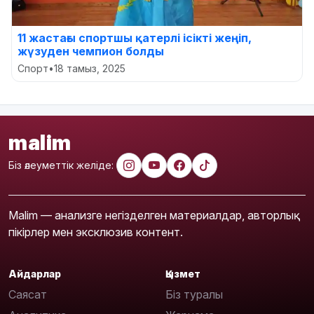
11 жастағы спортшы қатерлі ісікті жеңіп,
жүзуден чемпион болды
Спорт
•
18 тамыз, 2025
malim
Біз әлеуметтік желіде:
Malim — анализге негізделген материалдар, авторлық
пікірлер мен эксклюзив контент.
Айдарлар
Қызмет
Саясат
Біз туралы