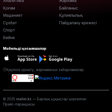
Аналитика
Жарнама
Қоғам
Байланыс
Мәдениет
Құпиялылық
Сұхбат
Пайдалану ережесі
Спорт
Бейне
Мобильді қосымшалар
Download on the
Get it on
App Store
Google Play
Қауіпсіз орнату, жарнамасыз хабарламалар.
© 2025
malim.kz
— Барлық құқықтар қорғалған.
Прайс-парақшасы