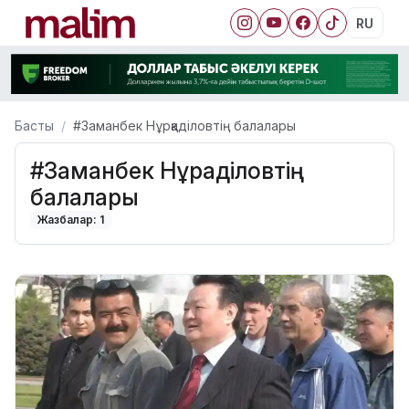
RU
Басты
#Заманбек Нұрқаділовтің балалары
#Заманбек Нұрқаділовтің
балалары
Жазбалар: 1