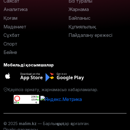
Саясат
Біз туралы
Аналитика
Жарнама
Қоғам
Байланыс
Мәдениет
Құпиялылық
Сұхбат
Пайдалану ережесі
Спорт
Бейне
Мобильді қосымшалар
Download on the
Get it on
App Store
Google Play
Қауіпсіз орнату, жарнамасыз хабарламалар.
© 2025
malim.kz
— Барлық құқықтар қорғалған.
Прайс-парақшасы