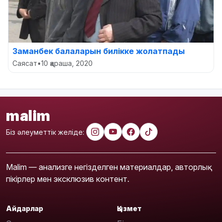
Заманбек балаларын билікке жолатпады
Саясат
•
10 қараша, 2020
malim
Біз әлеуметтік желіде:
Malim — анализге негізделген материалдар, авторлық
пікірлер мен эксклюзив контент.
Айдарлар
Қызмет