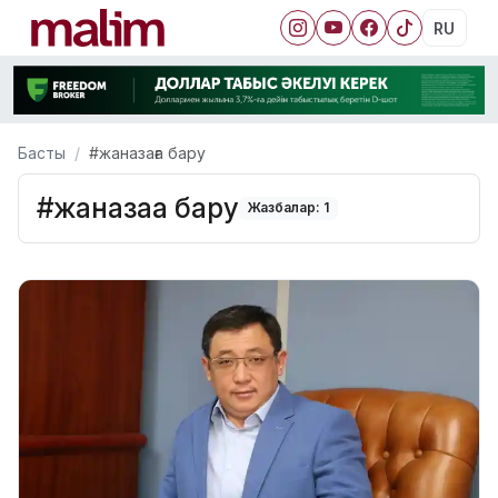
RU
Басты
#жаназаға бару
#жаназаға бару
Жазбалар: 1