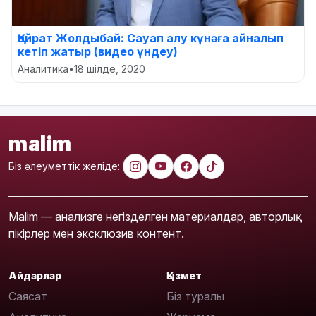
Қайрат Жолдыбай: Сауап алу күнәға айналып
кетіп жатыр (видео үндеу)
Аналитика
•
18 шілде, 2020
malim
Біз әлеуметтік желіде:
Malim — анализге негізделген материалдар, авторлық
пікірлер мен эксклюзив контент.
Айдарлар
Қызмет
Саясат
Біз туралы