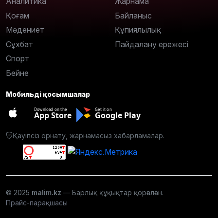
Аналитика
Жарнама
Қоғам
Байланыс
Мәдениет
Құпиялылық
Сұхбат
Пайдалану ережесі
Спорт
Бейне
Мобильді қосымшалар
Download on the
Get it on
App Store
Google Play
Қауіпсіз орнату, жарнамасыз хабарламалар.
© 2025
malim.kz
— Барлық құқықтар қорғалған.
Прайс-парақшасы