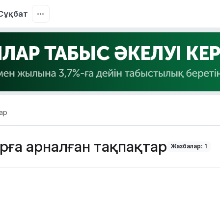
Сұқбат
ар
рға арналған тақпақтар
Жазбалар: 1