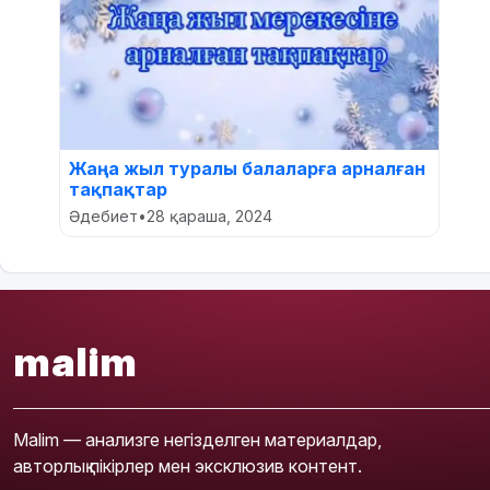
Жаңа жыл туралы балаларға арналған
тақпақтар
Әдебиет
•
28 қараша, 2024
malim
Malim — анализге негізделген материалдар,
авторлық пікірлер мен эксклюзив контент.