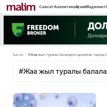
Саясат
Аналитика
Қоғам
Мәдениет
Басты
#Жаңа жыл туралы балаларға арналған тақпақт
#Жаңа жыл туралы балала