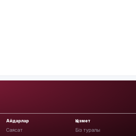
Айдарлар
Қызмет
Саясат
Біз туралы