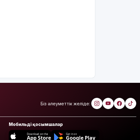
Біз әлеуметтік желіде:
Мобильді қосымшалар
Download on the
Get it on
App Store
Google Play