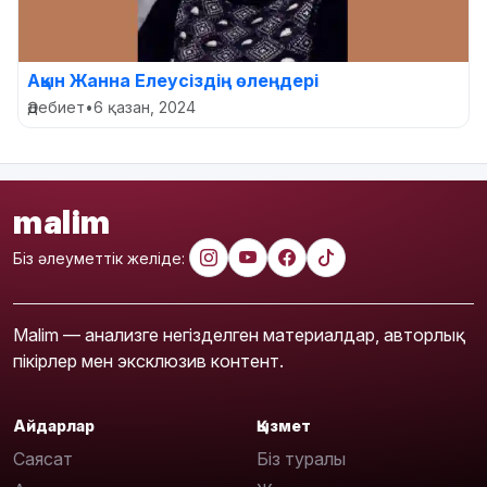
Ақын Жанна Елеусіздің өлеңдері
Әдебиет
•
6 қазан, 2024
malim
Біз әлеуметтік желіде:
Malim — анализге негізделген материалдар, авторлық
пікірлер мен эксклюзив контент.
Айдарлар
Қызмет
Саясат
Біз туралы