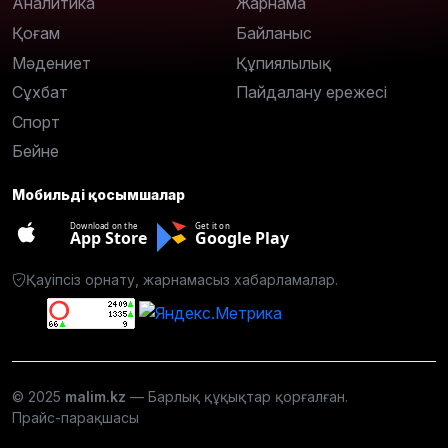
Аналитика
Жарнама
Қоғам
Байланыс
Мәдениет
Құпиялылық
Сұхбат
Пайдалану ережесі
Спорт
Бейне
Мобильді қосымшалар
Download on the
Get it on
App Store
Google Play
Қауіпсіз орнату, жарнамасыз хабарламалар.
© 2025
malim.kz
— Барлық құқықтар қорғалған.
Прайс-парақшасы