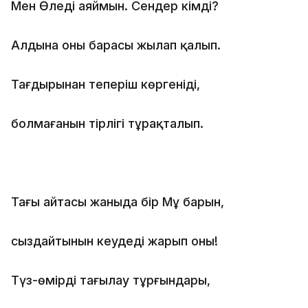
Мен Өлеңді аяймын. Сендер кімді?
Алдына оның барасың жылап қалып.
Тағдырыңнан теперіш көргеніңді,
болмағанын тірлігің тұрақталып.
Тағы айтасың жаныңда бір Мұң барын,
сыздайтынын кеудеңді жарып оның!
Түз-өмірдің тағылау тұрғындары,