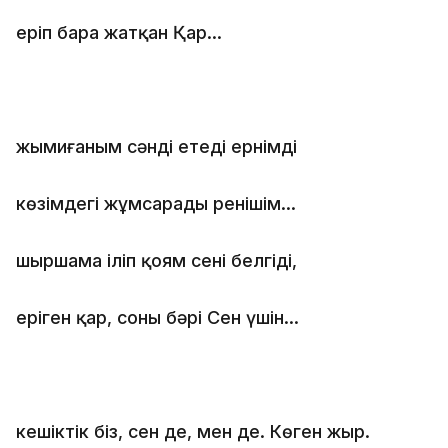
еріп бара жатқан Қар…
жымиғаным сәнді етеді ернімді
көзімдегі жұмсарады ренішім…
шыршама іліп қоям сенің белгіңді,
еріген қар, соның бәрі Сен үшін…
кешіктік біз, сен де, мен де. Көген жыр.