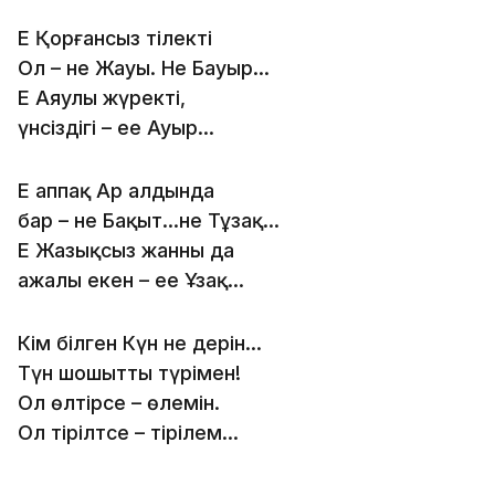
Ең Қорғансыз тілектің
Ол – не Жауы. Не Бауыр...
Ең Аяулы жүректің,
үнсіздігі – еең Ауыр...
Ең аппақ Ар алдында
бар – не Бақыт...не Тұзақ...
Ең Жазықсыз жанның да
ажалы екен – еең Ұзақ...
Кім білген Күн не дерін...
Түн шошытты түрімен!
Ол өлтірсе – өлемін.
Ол тірілтсе – тірілем...