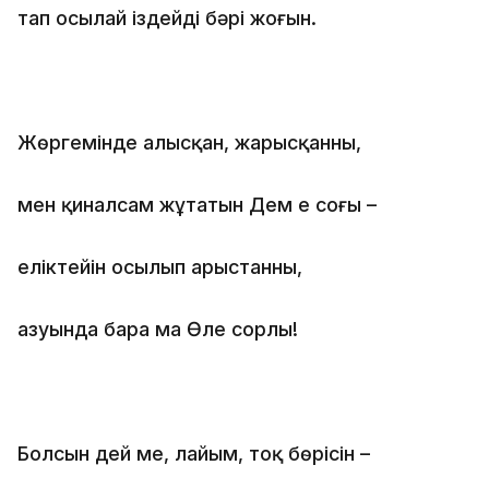
тап осылай іздейді бәрі жоғын.
Жөргемінде алысқан, жарысқанның,
мен қиналсам жұтатын Дем ең соңғы –
еліктейін осылып арыстанның,
азуында бара ма Өлең сорлы!
Болсын дей ме, лайым, тоқ бөрісін –