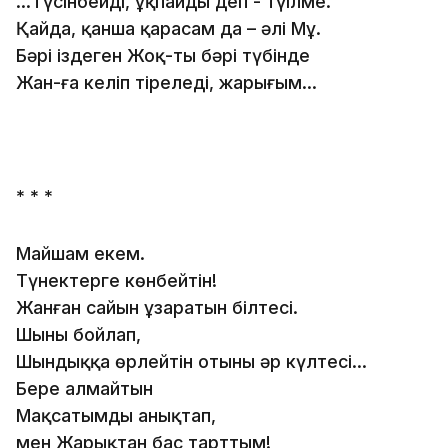
...Түсінбейді, ұқпайды деп - түңілме.
Қайда, қанша қарасам да – әлі Мұң.
Бәрі іздеген Жоқ-тың бәрі түбінде
Жан-ға келіп тіреледі, жарығым...
* * *
Майшам екем.
Түнектерге көнбейтін!
Жанған сайын ұзаратын білтесі.
Шыны бойлап,
Шындыққа өрлейтін отының әр күлтесі...
Бере алмайтын
Мақсатымды анықтап,
мен Жарықтан бас тарттым!