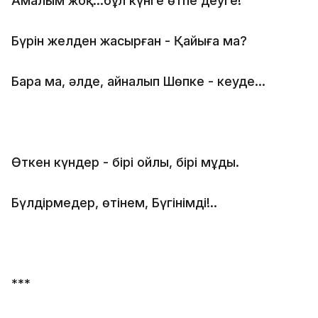
Амалым жоқ...бұл күнге өтпе деуге!
Бүрін желден жасырған - Қайыңға ма?
Бара ма, әлде, айналып Шөпке - кеуде...
Өткен күндер - бірі ойлы, бірі мұңды.
Бүлдірмеңдер, өтінем, Бүгінімді!..
***