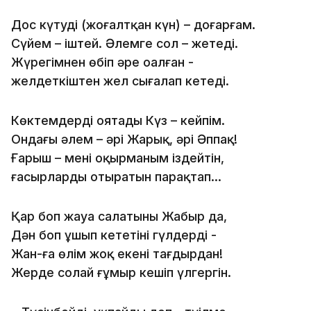
Дос күтуді (жоғалтқан күн) – доғарғам.
Сүйем – іштей. Әлемге сол – жетеді.
Жүрегімнен өбіп әрең оңалған -
желдеткіштен жел сығалап кетеді.
Көктемдерді оятады Күз – кейпім.
Ондағы әлем – әрі Жарық, әрі Әппақ!
Ғарыш – менің оқырманым іздейтін,
ғасырларды отыратын парақтап...
Қар боп жауа салатыны Жаңбыр да,
Дән боп ұшып кететіні гүлдердің -
Жан-ға өлім жоқ екені тағдырдан!
Жерде солай ғұмыр кешіп үлгергін.