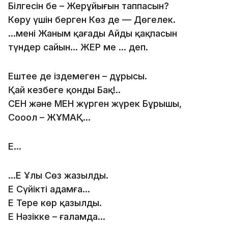
Білгесін бе – Жерұйығын таппасын?
Көру үшін берген Көз де — Дөңгелек.
…менің Жаным қағады Айдың қақпасын
түндер сайын… ЖЕР ме … деп.
Ештеңе де іздемеген – дұрысы.
Қай кезбеге қонды Бақ!..
СЕН және МЕН жүрген жүрек Бұрышы,
Сооол – ЖҰМАҚ…
Ең...
...Ең Ұлы Сөз жазылды.
Ең Сүйікті адамға...
Ең Терең көр қазылды.
Ең Нәзікке – ғаламда...