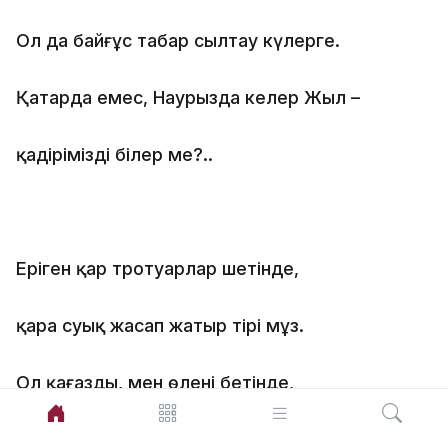
Ол да байғұс табар сылтау күлерге.
Қаңтарда емес, Наурызда келер Жыл –
қадірімізді білер ме?..
Еріген қар тротуарлар шетінде,
қара суық жасап жатыр тірі мұз.
Ол қағаздың, мен өлеңнің бетінде,
жымиямыз бірімізге біріміз…