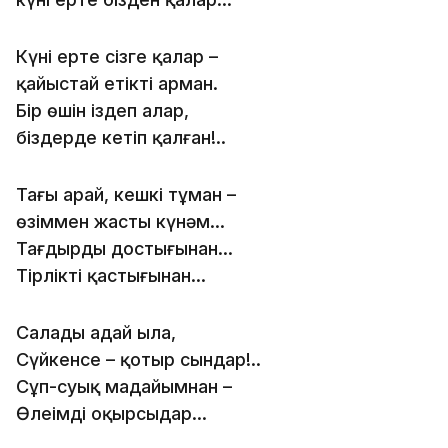
Күні ертең сізге қалар –
қайыстай етікті арман.
Бір өшін іздеп алар,
біздерде кетіп қалған!..
Таңғы арай, кешкі тұман –
өзіммен жасты күнәм…
Тағдырдың достығынан…
Тірліктің қастығынан…
Салады аңдай ылаң,
Сүйкенсе – қотыр сындар!..
Сұп-суық маңдайымнан –
Өлеңімді оқырсыңдар…