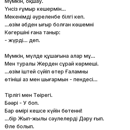
Мүмкін, оқшау.
Үнсіз ғұмыр кешермін...
Мекенімді әуреленбе білгің кеп.
...өзім әбден ығыр болған көшемнің
Көгершіні ғана таныр:
- жүрдің... деп.
Мүмкін, мүлде құшағына алар мұң...
Мен туралы Жерден сұрай көрмеші.
...өзім іштей сүйіп өтер Ғаламның
өтініші аз мен шығармын - пендесі...
Тірлігің мен Төңірегің.
Бәәрі - У боп.
Бар өмірің кешсе күйін бөтеннің!
...бір Жып-жылы сәулелерді Дәру ғып.
Өлең болып.