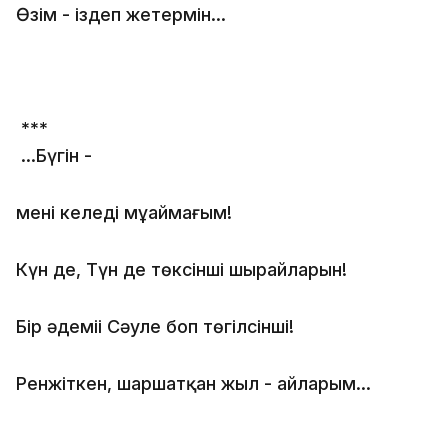
Өзім - іздеп жетермін...
***
...Бүгін -
менің келеді мұңаймағым!
Күн де, Түн де төксінші шырайларын!
Бір әдеміі Сәуле боп төгілсінші!
Ренжіткен, шаршатқан жыл - айларым...