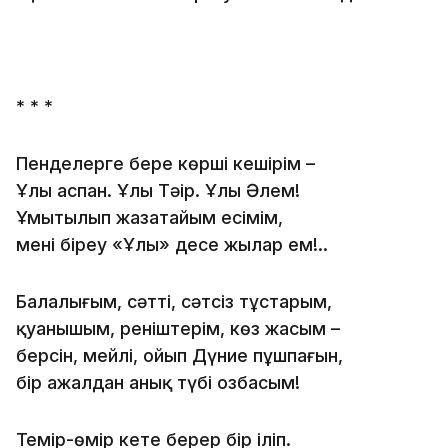
* * *
Пенделерге бере көрші кешірім –
Ұлы аспан. Ұлы Тәңір. Ұлы Әлем!
Ұмытылып жазатайым есімім,
мені біреу «Ұлы» десе жылар ем!..
Балалығым, сәтті, сәтсіз тұстарым,
қуанышым, реніштерім, көз жасым –
берсін, мейлі, ойып Дүние пұшпағын,
бір ажалдан анық түбі озбасым!
Темір-өмір кете берер бір іліп.