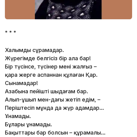
* * *
Халымды сұрамаңдар.
Жүрегімде белгісіз бір алаң бар!
Бір түсінсе, түсінер мені жалғыз –
қара жерге аспаннан құлаған Қар.
Сынамаңдар!
Азабына пейіштің шыдағам бар.
Алып-ұшып мен-дағы жетіп едім, –
Періштесіп мұнда да жүр адамдар...
Ұнамады.
Бұларың ұнамады.
Бақыттарың бар болсын – құрамалы...