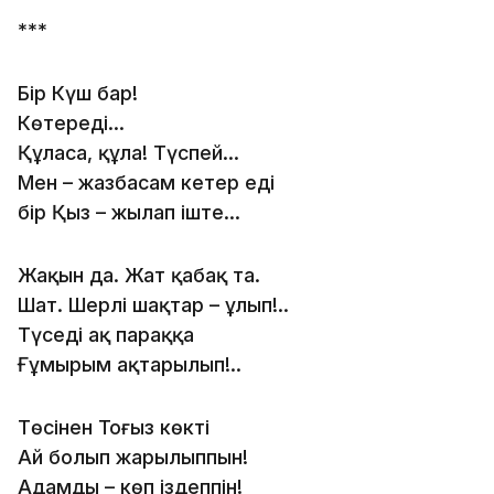
***
Бір Күш бар!
Көтереді...
Құласаң, құла! Түспей...
Мен – жазбасам кетер еді
бір Қыз – жылап іште...
Жақын да. Жат қабақ та.
Шат. Шерлі шақтар – ұлып!..
Түседі ақ параққа
Ғұмырым ақтарылып!..
Төсінен Тоғыз көктің
Ай болып жарылыппын!
Адамды – көп іздеппін!