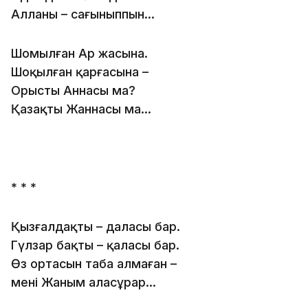
Алланы – сағыныппын...
Шомылған Ар жасына.
Шоқылған қарғасына –
Орыстың Аннасы ма?
Қазақтың Жаннасы ма...
* * *
Қызғалдақтың – даласы бар.
Гүлзар бақтың – қаласы бар.
Өз ортасын таба алмаған –
менің Жаным аласұрар…