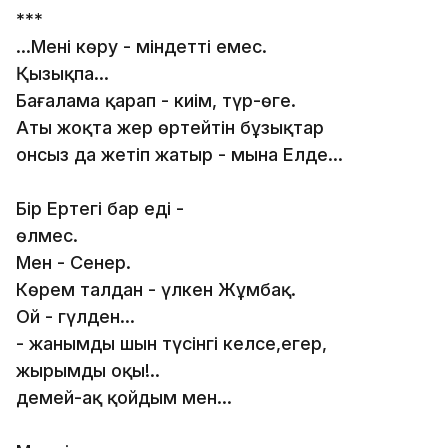
***
...Мені көру - міндетті емес.
Қызықпа...
Бағалама қарап - киім, түр-өңге.
Аты жоқта жер өртейтін бұзықтар
онсыз да жетіп жатыр - мына Елде...
Бір Ертегі бар еді -
өлмес.
Мен - Сенер.
Көрем талдан - үлкен Жұмбақ.
Ой - гүлден...
- жанымды шын түсінгің келсе,егер,
жырымды оқы!..
демей-ақ қойдым мен...