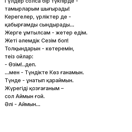
Гүлдер солса бір түкпірде -
тамырларым шыңғырады!
Керегелер, үрліктер де -
қабырғамды сындырады...
Жерге ұмтылсам - жетер едім.
Жеті әлемдік Сезім боп!
Толқындарын - көтеремін,
теңіз ойлар:
- Өзім!..деп.
...мен - Түндікте Көз ғанамын.
Түнде - ұнатып қараймын.
Жүрегіңді қозғағаным –
сол Аймын ғой.
Әлі - Аймын...