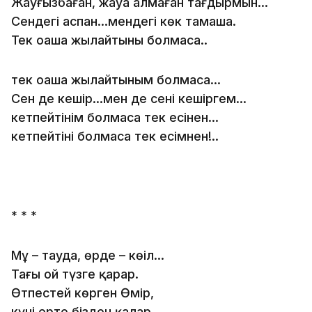
Жауғызбаған, жауа алмаған тағдырмын…
Сендегі аспан…мендегі көк тамаша.
Тек оңаша жылайтының болмаса..
тек оңаша жылайтыным болмаса…
Сен де кешір…мен де сені кешіргем…
кетпейтінім болмаса тек есіңнен…
кетпейтінің болмаса тек есімнен!..
* * *
Мұң – тауда, өрде – көңіл…
Тағы ой түзге қарар.
Өтпестей көрген Өмір,
күні ертең бізден қалар…