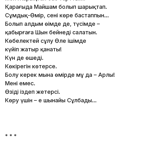
Қараңғыда Майшам болып шарықтап.
Сұмдық-Өмір, сені көре бастаппын...
Болып алдым өңімде де, түсімде –
қабырғаға Шын бейнеңді салатын.
Көбелектей сұлу Өлең ішімде
күйіп жатыр қанаты!
Күн де өшеді.
Көкірегін көтерсе.
Болу керек мына өмірде мұң да – Арлы!
Мені емес.
Өзіңді іздеп жетерсің.
Көру үшін – ең шынайы Сұлбаңды...
* * *