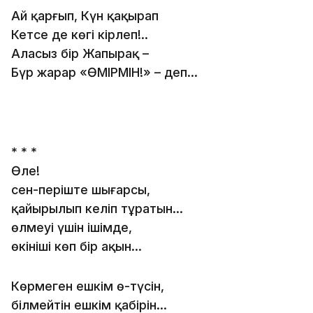
Ай қарғып, Күн қақырап
Кетсе де көгің кірлеп!..
Алаңсыз бір Жапырақ –
Бүр жарар «ӨМІРМІН!» – деп…
* * *
Өлең!
сен-періште шығарсың,
қайырылып келіп тұратын…
өлмеуі үшін ішімде,
өкініші көп бір ақын…
Көрмеген ешкім өң-түсін,
білмейтін ешкім қабірін…