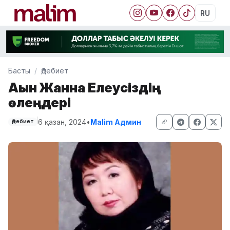
RU
Басты
Әдебиет
Ақын Жанна Елеусіздің
өлеңдері
6 қазан, 2024
•
Malim Админ
Әдебиет