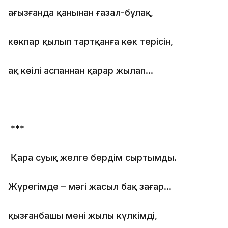
ағызғанда қанынан ғазал-бұлақ,
көкпар қылып тартқанға көк терісін,
ақ көңілі аспаннан қарар жылап…
***
Қара суық желге бердім сыртымды.
Жүрегімде – мәңгі жасыл бақ заңғар…
қызғанбашы менің жылы күлкімді,