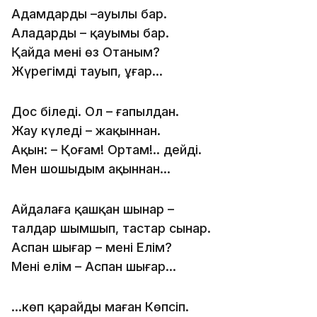
Адамдардың –ауылы бар.
Алаңдардың – қауымы бар.
Қайда менің өз Отаным?
Жүрегімді тауып, ұғар…
Дос біледі. Ол – ғапылдан.
Жау күледі – жақыннан.
Ақын: – Қоғам! Ортам!.. дейді.
Мен шошыдым ақыннан…
Айдалаға қашқан шынар –
талдар шымшып, тастар сынар.
Аспан шығар – менің Елім?
Менің елім – Аспан шығар…
…көп қарайды маған Көпсіп.