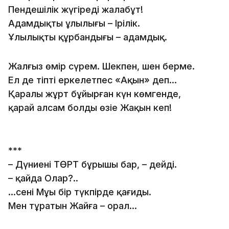
Пендешілік жүгіреді жалаңбұт!
Адамдықтың ұлылығы – Ірілік.
Ұлылықтың құрбандығы – адамдық.
Жалғыз өмір сүрем. Шекпен, шен берме.
Ел де тіпті еркелетпес «Ақын» деп…
Қаралы жұрт бұйырған күн көмгенде,
қарай алсам болды өзіңе Жақын кеп!
***
– Дүниенің ТӨРТ бұрышы бар, – дейді.
– қайда Олар?..
…сенің Мұңың бір түкпірде қаңғиды.
Мен тұратын Жайға – орал…