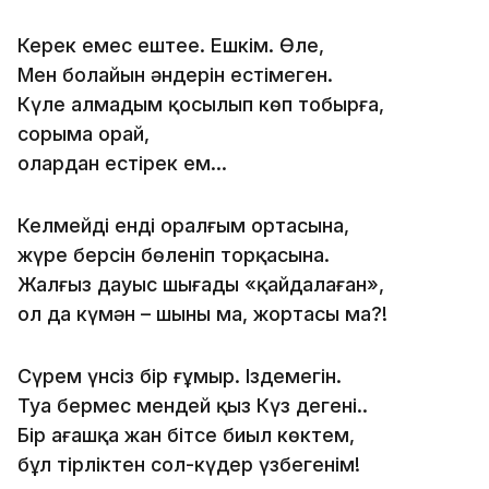
Керек емес ештеңе. Ешкім. Өлең,
Мен болайын әндерін естімеген.
Күле алмадым қосылып көп тобырға,
сорыма орай,
олардан естірек ем…
Келмейді енді оралғым ортасына,
жүре берсін бөленіп торқасына.
Жалғыз дауыс шығады «қайдалаған»,
ол да күмән – шыны ма, жортасы ма?!
Сүрем үнсіз бір ғұмыр. Іздемегін.
Туа бермес мендей қыз Күз дегенің..
Бір ағашқа жан бітсе биыл көктем,
бұл тірліктен сол-күдер үзбегенім!