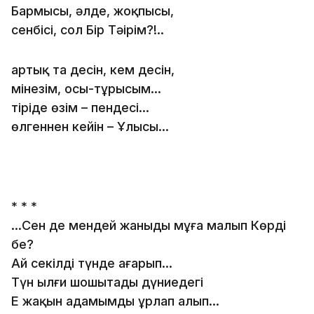
Бармысың, әлде, жоқпысың,
сенбісің, сол Бір Тәңірім?!..
артық та десін, кем десін,
мінезім, осы-тұрысым…
тіріде өзім – пендесің…
өлгеннен кейін – Ұлысың…
* * *
...Сен де мендей жаныңды мұңға малып Көрдің
бе?
Ай секілді түнде ағарып...
Түн ылғи шошытады дүниедегі
Ең жақын адамымды ұрлап алып...