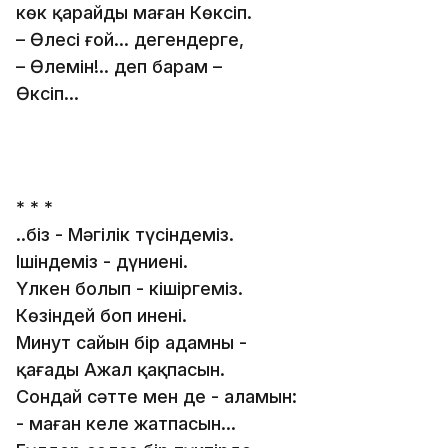
көк қарайды маған Көксіп.
– Өлесің ғой… дегендерге,
– Өлеңмін!.. деп барам –
Өксіп…
* * *
..біз - Мәңгілік түсіндеміз.
Ішіндеміз - дүниенің.
Үлкен болып - кішіргеміз.
Көзіндей боп иненің.
Минут сайын бір адамның -
қағады Ажал қақпасын.
Сондай сәтте мен де - алаңмын:
- маған келе жатпасын...