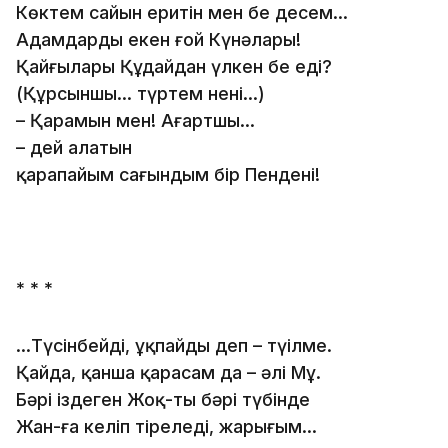
Көктем сайын еритін мен бе десем...
Адамдардың екен ғой Күнәлары!
Қайғыларың Құдайдан үлкен бе еді?
(Құрсыншы... түртем нені...)
– Қарамын мен! Ағартшы...
– дей алатын
қарапайым сағындым бір Пендені!
* * *
...Түсінбейді, ұқпайды деп – түңілме.
Қайда, қанша қарасам да – әлі Мұң.
Бәрі іздеген Жоқ-тың бәрі түбінде
Жан-ға келіп тіреледі, жарығым...