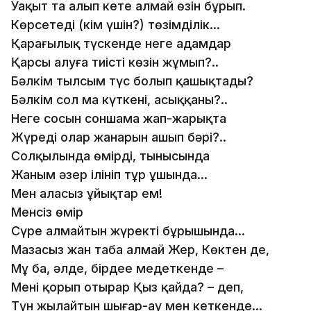
Уақыт та алып кете алмай өзін бұрып.
Көрсетеді (кім үшін?) төзімділік...
Қараңғылық түскенде неге адамдар
Қарсы алуға тиісті көзін жұмып?..
Бәлкім тылсым түс болып қашықтады?
Бәлкім сол ма күткені, асыққаны?..
Неге сосын соншама жап-жарықта
Жүреді олар жанарын ашып бәрі?..
Солқылында өмірдің, тынысында
Жаным әзер ілініп тұр ұшында...
Мен алаңсыз ұйықтар ем!
Менсіз өмір
Сүре алмайтын жүректің бұрышында...
Мазасыз жан таба алмай Жер, Көктен де,
Мұң ба, әлде, бірдеңе меңдеткенде –
Мені қорып отырар Қыз қайда? – деп,
Түн жылайтын шығар-ау мен кеткенде...