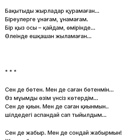
Бақытыңды жырлаңдар қурамаған…
Біреулерге ұнағам, ұнамағам.
Бір қыз осы – қайдам, өмірінде…
Өлеңінде ешқашан жыламаған…
* * *
Сен де бөтен. Мен де саған бөтенмін…
Өз мұңымды өзім үнсіз көтердім…
Сен де қиын. Мен де саған қиынмын..
шілдедегі аспандай сап тыйылдым…
Сен де жаңбыр. Мен де сондай жаңбырмын!