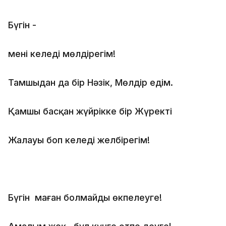
Бүгін -
менің келеді мөлдірегім!
Тамшыдан да бір Нәзік, Мөлдір едім.
Қамшы басқан жүйрікке бір Жүректің
Жалауы боп келеді желбірегім!
Бүгін маған болмайды өкпелеуге!