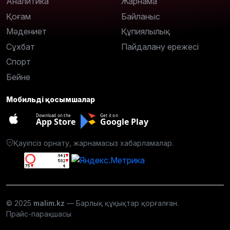
Аналитика
Жарнама
Қоғам
Байланыс
Мәдениет
Құпиялылық
Сұхбат
Пайдалану ережесі
Спорт
Бейне
Мобильді қосымшалар
Download on the
Get it on
App Store
Google Play
Қауіпсіз орнату, жарнамасыз хабарламалар.
© 2025
malim.kz
— Барлық құқықтар қорғалған.
Прайс-парақшасы