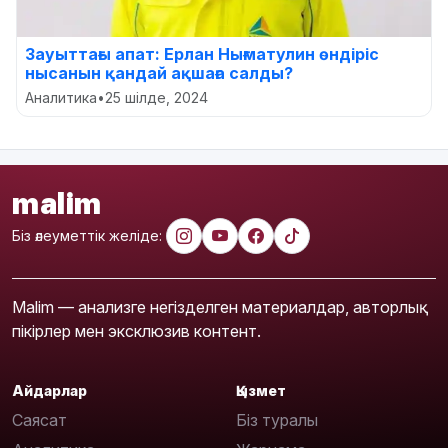
Зауыттағы апат: Ерлан Нығматулин өндіріс
нысанын қандай ақшаға салды?
Аналитика
•
25 шілде, 2024
malim
Біз әлеуметтік желіде:
Malim — анализге негізделген материалдар, авторлық
пікірлер мен эксклюзив контент.
Айдарлар
Қызмет
Саясат
Біз туралы