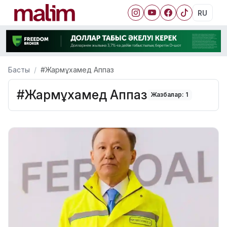
RU
Басты
#Жармұхамед Аппаз
#Жармұхамед Аппаз
Жазбалар: 1