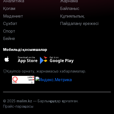
Аналитика
Жарнама
Қоғам
Байланыс
Мәдениет
Құпиялылық
Сұхбат
Пайдалану ережесі
Спорт
Бейне
Мобильді қосымшалар
Download on the
Get it on
App Store
Google Play
Қауіпсіз орнату, жарнамасыз хабарламалар.
© 2025
malim.kz
— Барлық құқықтар қорғалған.
Прайс-парақшасы