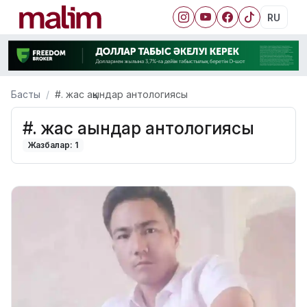
RU
Басты
#. жас ақындар антологиясы
#. жас ақындар антологиясы
Жазбалар: 1