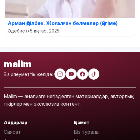
Арман Әділбек. Жоғалған бөлмелер (Әңгіме)
Әдебиет
•
5 қаңтар, 2025
malim
Біз әлеуметтік желіде:
Malim — анализге негізделген материалдар, авторлық
пікірлер мен эксклюзив контент.
Айдарлар
Қызмет
Саясат
Біз туралы