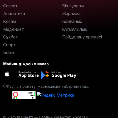
Саясат
Біз туралы
Аналитика
Жарнама
Қоғам
Байланыс
Мәдениет
Құпиялылық
Сұхбат
Пайдалану ережесі
Спорт
Бейне
Мобильді қосымшалар
Download on the
Get it on
App Store
Google Play
Қауіпсіз орнату, жарнамасыз хабарламалар.
© 2025
malim.kz
— Барлық құқықтар қорғалған.