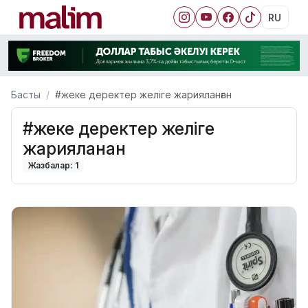
RU
Басты
#жеке деректер желіге жарияланған
#жеке деректер желіге
жарияланған
Жазбалар: 1