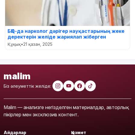
БҚО-да нарколог дәрігер науқастарының жеке
деректерін желіде жариялап жіберген
Құқық
•
21 қазан, 2025
malim
Біз әлеуметтік желіде:
Malim — анализге негізделген материалдар, авторлық
пікірлер мен эксклюзив контент.
Айдарлар
Қызмет