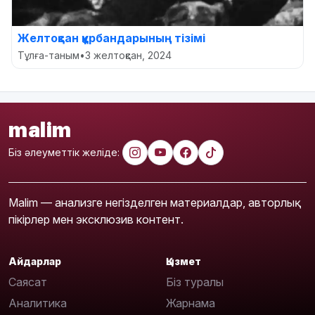
Желтоқсан құрбандарының тізімі
Тұлға-таным
•
3 желтоқсан, 2024
malim
Біз әлеуметтік желіде:
Malim — анализге негізделген материалдар, авторлық
пікірлер мен эксклюзив контент.
Айдарлар
Қызмет
Саясат
Біз туралы
Аналитика
Жарнама