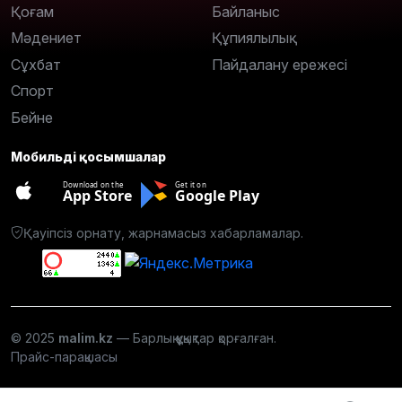
Қоғам
Байланыс
Мәдениет
Құпиялылық
Сұхбат
Пайдалану ережесі
Спорт
Бейне
Мобильді қосымшалар
Download on the
Get it on
App Store
Google Play
Қауіпсіз орнату, жарнамасыз хабарламалар.
© 2025
malim.kz
— Барлық құқықтар қорғалған.
Прайс-парақшасы