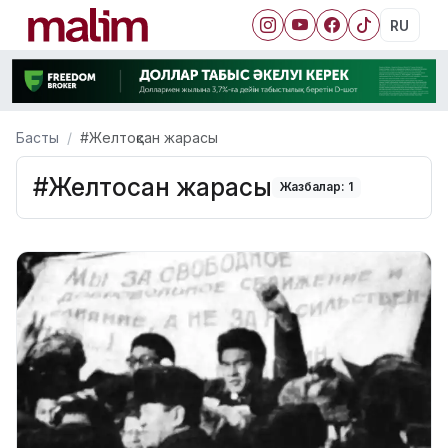
RU
Басты
#Желтоқсан жарасы
#Желтоқсан жарасы
Жазбалар: 1