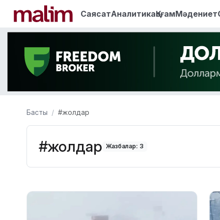
Саясат
Аналитика
Қоғам
Мәдениет
Басты
#жолдар
#жолдар
Жазбалар: 3