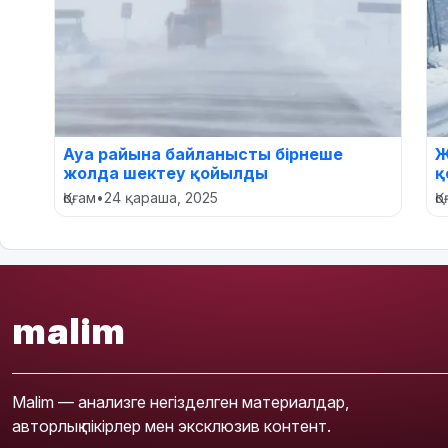
Ауа райына байланысты бірнеше
Ж
жолда шектеу қойылды
қ
Қоғам
•
24 қараша, 2025
Қ
malim
Malim — анализге негізделген материалдар,
авторлық пікірлер мен эксклюзив контент.