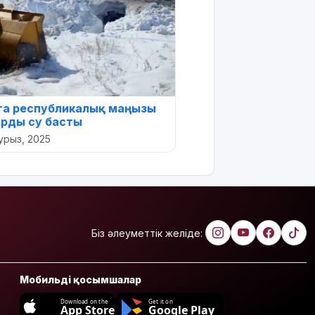
та республикалық маңызы
рды су басты
урыз, 2025
Біз әлеуметтік желіде:
Мобильді қосымшалар
Download on the
Get it on
App Store
Google Play