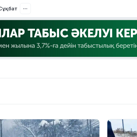
Сұқбат