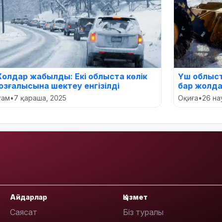
олдар жабылды: Екі облыста көлік
Үш облыс
озғалысына шектеу енгізілді
бар жолда
оғам
•
7 қараша, 2025
Оқиға
•
26 на
Айдарлар
Қызмет
Саясат
Біз туралы