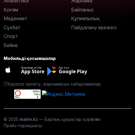
Аналитика
Жарнама
Қоғам
Байланыс
Мәдениет
Құпиялылық
Сұхбат
Пайдалану ережесі
Спорт
Бейне
Мобильді қосымшалар
Download on the
Get it on
App Store
Google Play
Қауіпсіз орнату, жарнамасыз хабарламалар.
© 2025
malim.kz
— Барлық құқықтар қорғалған.
Прайс-парақшасы