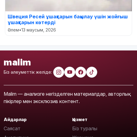
Швеция Ресей ұшақтарын бақылау үшін жойғыш
ұшақтарын көтерді
Әлем
•
13 маусым, 2026
malim
Біз әлеуметтік желіде:
Malim — анализге негізделген материалдар, авторлық
пікірлер мен эксклюзив контент.
Айдарлар
Қызмет
Саясат
Біз туралы