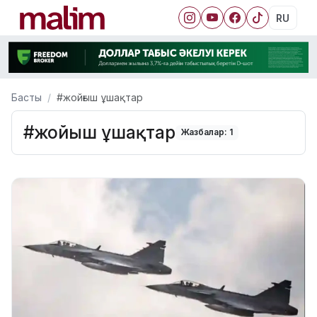
RU
Басты
#жойғыш ұшақтар
#жойғыш ұшақтар
Жазбалар: 1