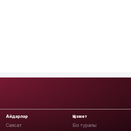
Айдарлар
Қызмет
Саясат
Біз туралы