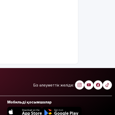
Біз әлеуметтік желіде:
Мобильді қосымшалар
Download on the
Get it on
App Store
Google Play