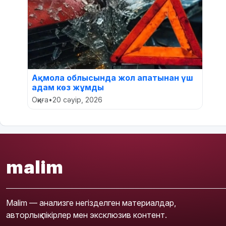
Ақмола облысында жол апатынан үш
адам көз жұмды
Оқиға
•
20 сәуір, 2026
malim
Malim — анализге негізделген материалдар,
авторлық пікірлер мен эксклюзив контент.