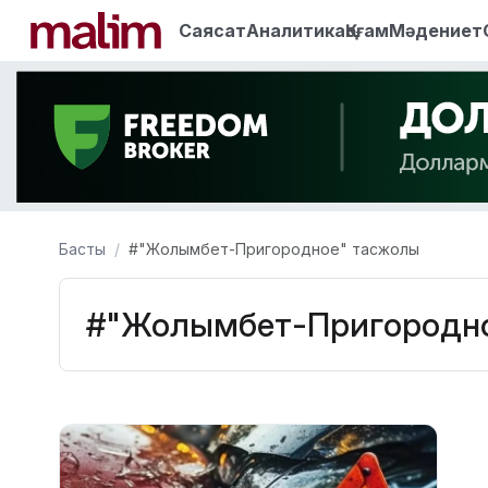
Саясат
Аналитика
Қоғам
Мәдениет
Басты
#"Жолымбет-Пригородное" тасжолы
#"Жолымбет-Пригородно