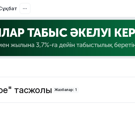
Сұқбат
е" тасжолы
Жазбалар: 1