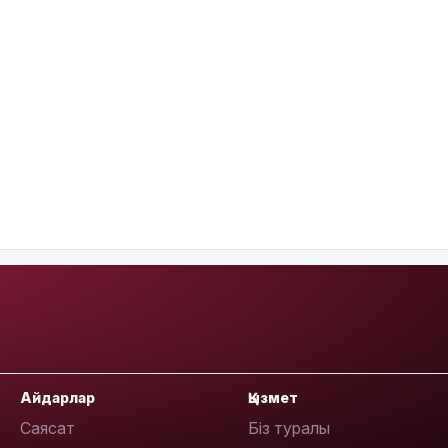
Айдарлар
Қызмет
Саясат
Біз туралы