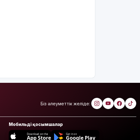
Біз әлеуметтік желіде:
Мобильді қосымшалар
Download on the
Get it on
App Store
Google Play