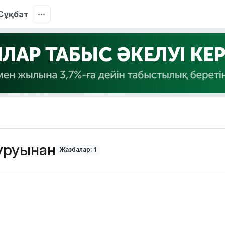
Сұқбат
уруынан
Жазбалар: 1