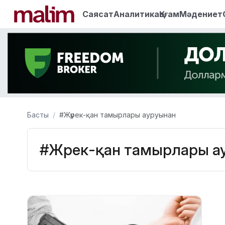
Саясат
Аналитика
Қоғам
Мәдениет
Басты
#Жүрек-қан тамырлары ауруынан
#Жүрек-қан тамырлары а