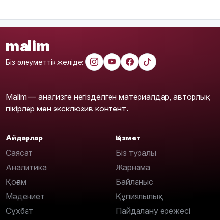
malim
Біз әлеуметтік желіде:
Malim — анализге негізделген материалдар, авторлық
пікірлер мен эксклюзив контент.
Айдарлар
Қызмет
Саясат
Біз туралы
Аналитика
Жарнама
Қоғам
Байланыс
Мәдениет
Құпиялылық
Сұхбат
Пайдалану ережесі