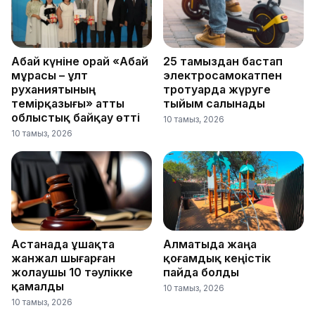
Абай күніне орай «Абай
25 тамыздан бастап
мұрасы – ұлт
электросамокатпен
руханиятының
тротуарда жүруге
темірқазығы» атты
тыйым салынады
облыстық байқау өтті
10 тамыз, 2026
10 тамыз, 2026
Астанада ұшақта
Алматыда жаңа
жанжал шығарған
қоғамдық кеңістік
жолаушы 10 тәулікке
пайда болды
қамалды
10 тамыз, 2026
10 тамыз, 2026