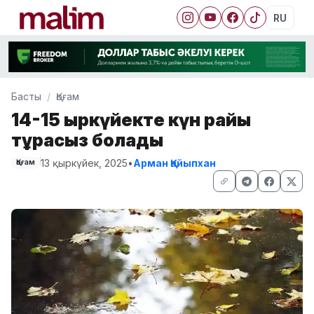
RU
Басты
Қоғам
14-15 қыркүйекте күн райы
тұрақсыз болады
13 қыркүйек, 2025
•
Арман Қайыпхан
Қоғам