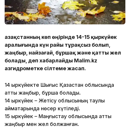
Қазақстанның көп өңірінде 14-15 қыркүйек
аралығында күн райы тұрақсыз болып,
жаңбыр, найзағай, бұршақ және қатты жел
болады, деп хабарлайды Malim.kz
Қазгидрометке сілтеме жасап.
14 қыркүйекте Шығыс Қазақстан облысында
қатты жаңбыр, бұршақ болады.
14 қыркүйек – Жетісу облысының таулы
аймақтарында нөсер күтіледі.
15 қыркүйек – Маңғыстау облысында қатты
жаңбыр мен жел болжанған.