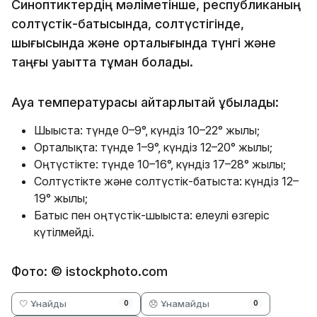
Синоптиктердің мәліметінше, республиканың
солтүстік-батысында, солтүстігінде,
шығысында және орталығында түнгі және
таңғы уақытта тұман болады.
Ауа температурасы айтарлықтай құбылады:
Шығыста: түнде 0–9°, күндіз 10–22° жылы;
Орталықта: түнде 1–9°, күндіз 12–20° жылы;
Оңтүстікте: түнде 10–16°, күндіз 17–28° жылы;
Солтүстікте және солтүстік-батыста: күндіз 12–
19° жылы;
Батыс пен оңтүстік-шығыста: елеулі өзгеріс
күтілмейді.
Фото: © istockphoto.com
🤍 Ұнайды
😞 Ұнамайды
0
0