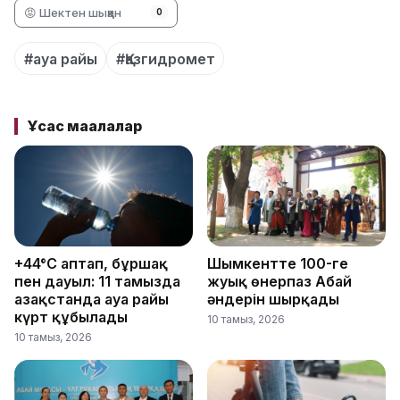
😡 Шектен шыққан
0
#ауа райы
#Қазгидромет
Ұқсас мақалалар
+44°C аптап, бұршақ
Шымкентте 100-ге
пен дауыл: 11 тамызда
жуық өнерпаз Абай
Қазақстанда ауа райы
әндерін шырқады
күрт құбылады
10 тамыз, 2026
10 тамыз, 2026