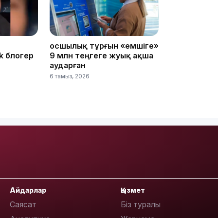
08:22
Қосшылық тұрғын «емшіге»
k блогер
9 млн теңгеге жуық ақша
07:07
аударған
6 тамыз, 2026
23:23
Айдарлар
Қызмет
22:45
Саясат
Біз туралы