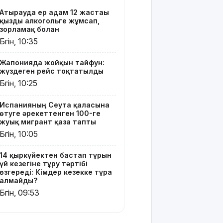
тәртібі
Атырауда ер адам 12 жастағы
өзгереді:
қызды алкогольге жұмсап,
Кімдер
зорламақ болған
кезекке
Бүгін, 10:35
тұра
алмайды?
Жапонияда жойқын тайфун:
жүздеген рейс тоқтатылды
Абайлаңыз:
Бүгін, 10:25
жалған
билет
жарға
Испанияның Сеута қаласына
өтуге әрекеттенген 100-ге
жықпасын!
жуық мигрант қаза тапты
Бүгін, 10:05
Алматы
облысында
сотталушы
14 қыркүйектен бастап тұрғын
үй кезегіне тұру тәртібі
соңғы сөзін
өзгереді: Кімдер кезекке тұра
айта
алмайды?
алмағандықтан,
Бүгін, 09:53
үкімнің
күші
жойылды