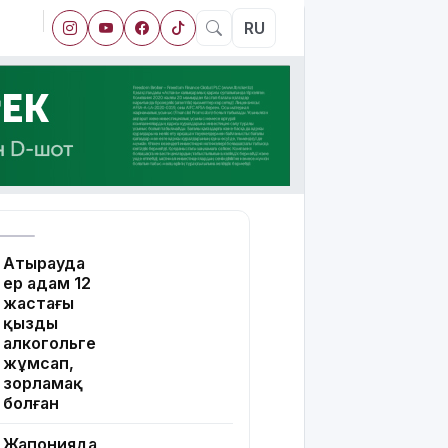
RU
Атырауда
ер адам 12
жастағы
қызды
алкогольге
жұмсап,
зорламақ
болған
Жапонияда