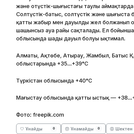
және оңтүстік-шығыстағы таулы аймақтарда ж
Солтүстік-батыс, солтүстік және шығыста
қатты жаңбыр мен дауылды жел болжанып от
шашынсыз ауа райы сақталады. Ел бойынша
облысында шаңды дауыл болуы ықтимал.
Алматы, Ақтөбе, Атырау, Жамбыл, Батыс Қ
облыстарында +35…+39°C
Түркістан облысында +40°C
Маңғыстау облысында қатты ыстық — +38…+4
Фото: freepik.com
🤍 Ұнайды
😞 Ұнамайды
😡 Шектен 
0
0