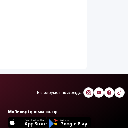
7 тамызға
валюта
бағамы
жарияланды
Тарихқа
мәлім 7
тамыз
Қазақстанда
операциядан
кейінгі
жаңа туған
нәрестелер
өлімі үш
есе азайды
Біз әлеуметтік желіде:
Ақтөбеде
майонез
банкаларына
Мобильді қосымшалар
жасырылған
телефон
Download on the
Get it on
App Store
Google Play
тәркіленді