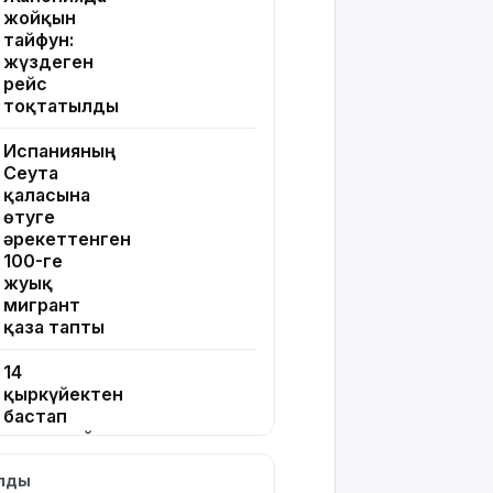
жойқын
тайфун:
жүздеген
рейс
тоқтатылды
Испанияның
Сеута
қаласына
өтуге
әрекеттенген
100-ге
жуық
мигрант
қаза тапты
14
қыркүйектен
бастап
тұрғын үй
кезегіне
ылды
тұру