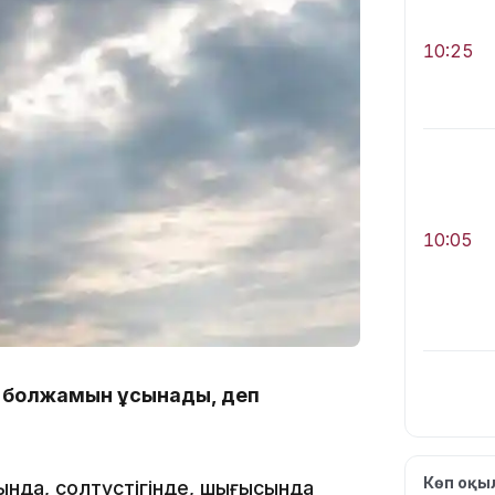
10:25
10:05
йы болжамын ұсынады, деп
Көп оқ
ында, солтүстігінде, шығысында