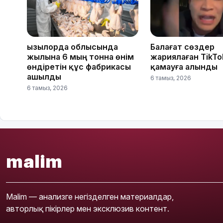
Қызылорда облысында
Балағат сөздер
жылына 6 мың тонна өнім
жариялаған TikTo
өндіретін құс фабрикасы
қамауға алынды
ашылды
6 тамыз, 2026
6 тамыз, 2026
malim
Malim — анализге негізделген материалдар,
авторлық пікірлер мен эксклюзив контент.