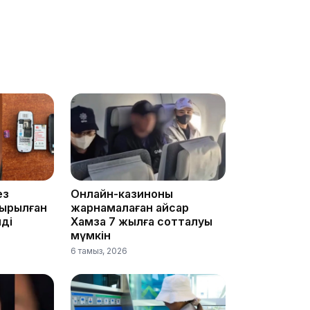
09:03
08:42
ез
Онлайн-казиноны
ырылған
жарнамалаған Қайсар
ді
Хамза 7 жылға сотталуы
мүмкін
6 тамыз, 2026
08:25