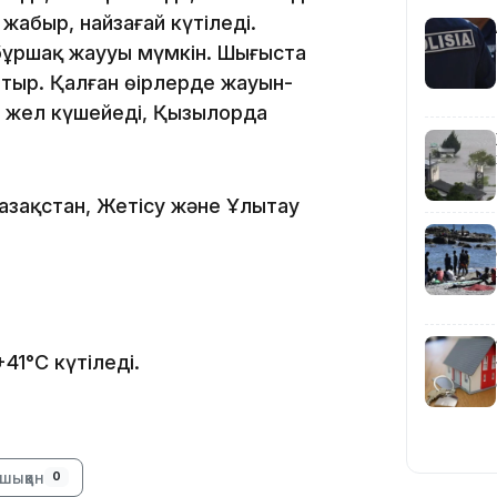
09:53
аңбыр, найзағай күтіледі.
 бұршақ жаууы мүмкін. Шығыста
ыр. Қалған өңірлерде жауын-
 жел күшейеді, Қызылорда
азақстан, Жетісу және Ұлытау
09:40
1°C күтіледі.
09:40
шыққан
0