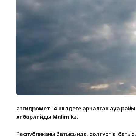
Қазгидромет 14 шілдеге арналған ауа ра
хабарлайды Malim.kz.
Республиканың батысында, солтүстік-батыс