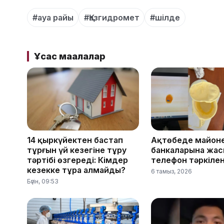
#ауа райы
#Қазгидромет
#шілде
Ұқсас мақалалар
14 қыркүйектен бастап
Ақтөбеде майон
тұрғын үй кезегіне тұру
банкаларына жас
тәртібі өзгереді: Кімдер
телефон тәркілен
кезекке тұра алмайды?
6 тамыз, 2026
Бүгін, 09:53