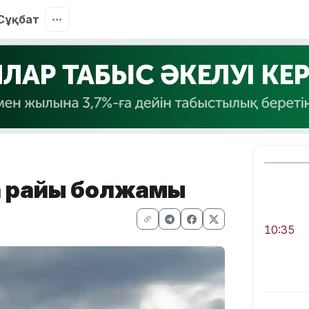
Сұқбат
уа райы болжамы
10:35