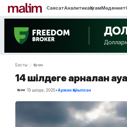
Саясат
Аналитика
Қоғам
Мәдениет
Басты
Қоғам
14 шілдеге арналған а
13 шілде, 2025
•
Арман Қайыпхан
Қоғам