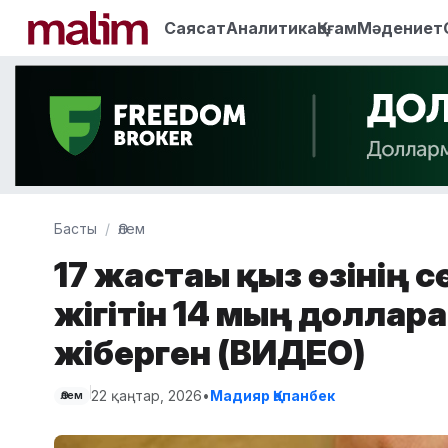
Саясат
Аналитика
Қоғам
Мәдениет
Басты
Әлем
17 жастағы қыз өзінің 
жігітін 14 мың доллар
жіберген (ВИДЕО)
22 қаңтар, 2026
•
Мадияр Қапанбек
Әлем