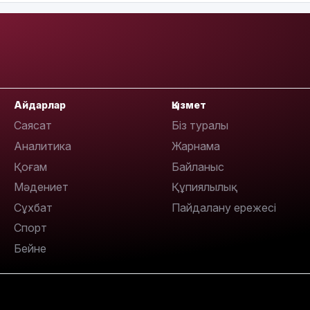
21:00
Айдарлар
Қызмет
20:52
Саясат
Біз туралы
Аналитика
Жарнама
Қоғам
Байланыс
Мәдениет
Құпиялылық
Сұхбат
Пайдалану ережесі
Спорт
Бейне
19:39