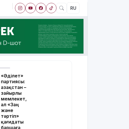
RU
«Әділет»
партиясы:
Қазақстан –
зайырлы
мемлекет,
ал «Заң
және
тәртіп»
қағидаты
баршаға