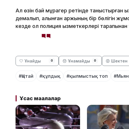
Ал өзін бай мұрагер ретінде таныстырған қы
демалып, алынған қаржының бір бөлігін жұм
кезде ол полиция қызметкерлері тарапынан 
🤍 Ұнайды
😞 Ұнамайды
😡 Шектен 
0
0
#Қытай
#құлдық
#қылмыстық топ
#Мья
Ұқсас мақалалар