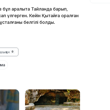
з бұл аралықта Тайландқа барып,
сап үлгерген. Кейін Қытайға оралған
ұсталғаны белгілі болды.
10:56
шыққан
0
нма
09:36