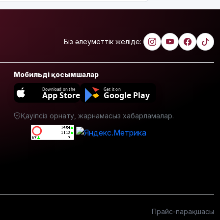
сала
үздіктері
марапатталды
Біз әлеуметтік желіде:
Қайрат
Сатыбалдының
ұлына
Мобильді қосымшалар
тиесілі
болған
Download on the
Get it on
App Store
Google Play
«Байсат»
базары
жаңа иесін
Қауіпсіз орнату, жарнамасыз хабарламалар.
тапты
Қарағандада
Z белгісі
бар жейде
киген
жолаушы
қызу
талқыға
Прайс-парақшасы
түсті