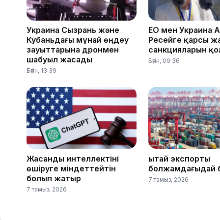
Украина Сызрань және
ЕО мен Украина 
Кубаньдағы мұнай өңдеу
Ресейге қарсы ж
зауыттарына дронмен
санкцияларын қ
шабуыл жасады
Бүгін, 09:36
Бүгін, 13:39
Жасанды интеллектіні
Қытай экспорты
өшіруге міндеттейтін
болжамдағыдай 
болып жатыр
7 тамыз, 2026
7 тамыз, 2026