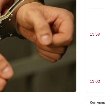
13:39
13:00
Көп оқ