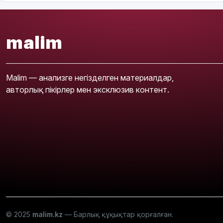
malim
Malim — анализге негізделген материалдар,
авторлық пікірлер мен эксклюзив контент.
© 2025
malim.kz
— Барлық құқықтар қорғалған.