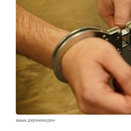
ашық дереккөзден