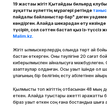
19 жастағы жігіт Қытайдағы бильярд клуб
ауқатты әулеттің мұрагері ретінде
таны
пайдалы байланыстар бар" деген уәдемен ж
көндірген. Алайда шекарадан өту кезінде
түсіріп, сол сәттен бастап қыз із-түссіз 
Malim.kz.
Жігіт қылмыскерлердің қолында төрт ай бой
бастан өткерген. Оны тәулігіне 20 сағат 
киберқылмыспен айналысуға мәжбүрлеген. С
азаптаулар қолданған. Осы уақыт ішінде ол ш
құлағының бір бөлігінің есту қабілетінен айыр
Қылмыстық топ жігіттің отбасынан 48 мың 
еткен. Алайда туыстары қажетті қаражатты б
біраз уақыт өткен соң ғана бостандыққа шыға 