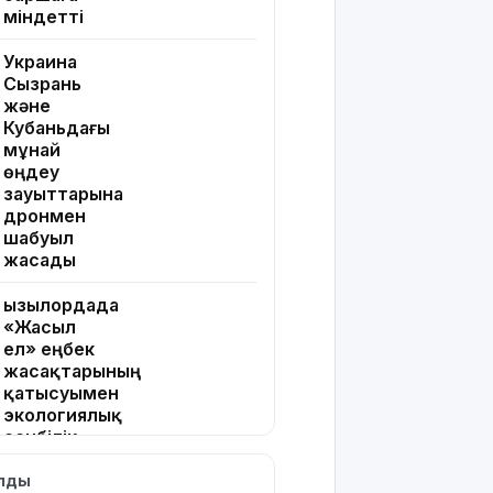
міндетті
Украина
Сызрань
және
Кубаньдағы
мұнай
өңдеу
зауыттарына
дронмен
шабуыл
жасады
Қызылордада
«Жасыл
ел» еңбек
жасақтарының
қатысуымен
экологиялық
сенбілік
өтті
ылды