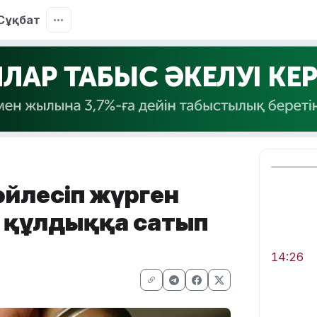
Сұқбат
сөйлесіп жүрген
ға құлдыққа сатып
14:26