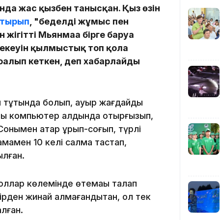
ында жас қызбен танысқан. Қыз өзін
12:40
стырып
, "беделді жұмыс пен
ігітті Мьянмаға бірге баруға
 екеуін қылмыстық топ қолға
жоғалып кеткен, деп хабарлайды
ы тұтқында болып, ауыр жағдайды
12:13
бойы компьютер алдында отырғызып,
онымен қатар ұрып-соғып, түрлі
амамен 10 келі салмақ тастап,
ылған.
доллар көлемінде өтемақы талап
ірден жинай алмағандықтан, ол тек
11:54
алған.