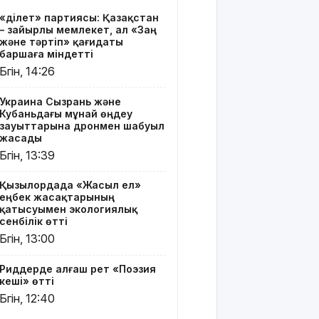
Риддерде
«Әділет» партиясы: Қазақстан
алғаш рет
– зайырлы мемлекет, ал «Заң
«Поэзия
және тәртіп» қағидаты
кеші» өтті
баршаға міндетті
Бүгін, 14:26
"Қорғансыз
күндерім
Украина Сызрань және
көп
Кубаньдағы мұнай өңдеу
болды":
зауыттарына дронмен шабуыл
Дариға
жасады
Бадықова
Бүгін, 13:39
елге
айтпаған
Қызылордада «Жасыл ел»
құпиясын
еңбек жасақтарының
жайып
қатысуымен экологиялық
салды
сенбілік өтті
Бүгін, 13:00
TikTok-тағы
тікелей
Риддерде алғаш рет «Поэзия
эфирі үшін
кеші» өтті
Тараз
Бүгін, 12:40
тұрғыны 5