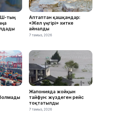
08:36
АҚШ-тың
Аптаптан қашқандар:
аңа
«Жел үңгірі» хитке
олдады
айналды
7 тамыз, 2026
23:40
21:59
Жапонияда жойқын
болмады
тайфун: жүздеген рейс
тоқтатылды
7 тамыз, 2026