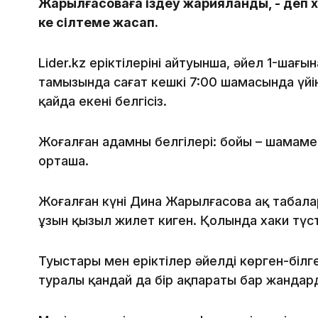
Жарылғасоваға іздеу жарияланды, - деп
ке сілтеме жасап.
Lider.kz еріктілерінің айтуынша, әйел 1-шағ
тамызында сағат кешкі 7:00 шамасында үйін
қайда екені белгісіз.
Жоғалған адамның белгілері: бойы – шамамен
орташа.
Жоғалған күні Дина Жарылғасова ақ таңбала
ұзын қызыл жилет киген. Қолында хаки түст
Туыстары мен еріктілер әйелді көрген-білг
туралы қандай да бір ақпараты бар жандар