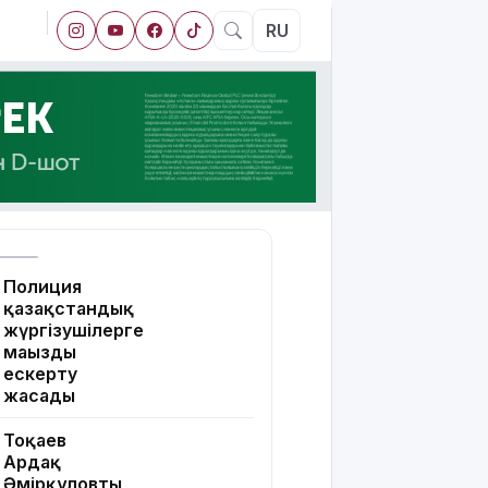
RU
Полиция
қазақстандық
жүргізушілерге
маңызды
ескерту
жасады
Тоқаев
Ардақ
Әмірқұловтың