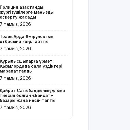
бар жейде
Полиция қазақстандық
киген
жүргізушілерге маңызды
жолаушы
ескерту жасады
қызу
7 тамыз, 2026
талқыға
түсті
Тоқаев Ардақ Әмірқұловтың
отбасына көңіл айтты
Президент
7 тамыз, 2026
Солтүстік
Қазақстан
Құрылысшыларға құрмет:
облысының
Қызылордада сала үздіктері
90
марапатталды
жылдығымен
7 тамыз, 2026
құттықтады
Қайрат Сатыбалдының ұлына
Телефон
тиесілі болған «Байсат»
алаяқтығының
базары жаңа иесін тапты
жаңа түрі
7 тамыз, 2026
туралы
ескерту
жасалды