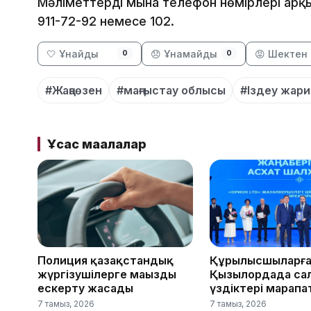
Мәліметтерді мына телефон нөмірлері арқы
911-72-92 немесе 102.
🤍 Ұнайды
😞 Ұнамайды
😡 Шектен 
0
0
#Жаңаөзен
#маңғыстау облысы
#Іздеу жар
Ұқсас мақалалар
Полиция қазақстандық
Құрылысшыларға
жүргізушілерге маңызды
Қызылордада са
ескерту жасады
үздіктері марап
7 тамыз, 2026
7 тамыз, 2026