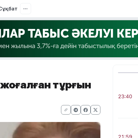
Сұқбат
 жоғалған тұрғын
23:40
21:59