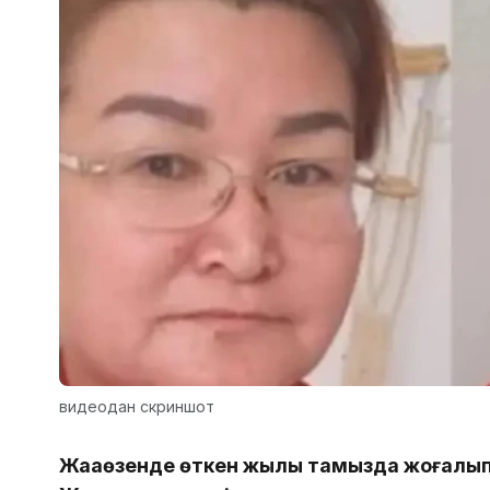
видеодан скриншот
Жаңаөзенде өткен жылы тамызда жоғалып