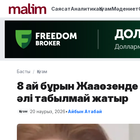
Саясат
Аналитика
Қоғам
Мәдениет
Басты
Қоғам
8 ай бұрын Жаңаөзенде
әлі табылмай жатыр
20 наурыз, 2026
•
Айбын Атабай
Қоғам