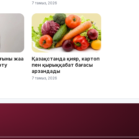
7 тамыз, 2026
15:04
ының жаңа
Қазақстанда қияр, картоп
рту
пен қырыққабат бағасы
арзандады
7 тамыз, 2026
14:10