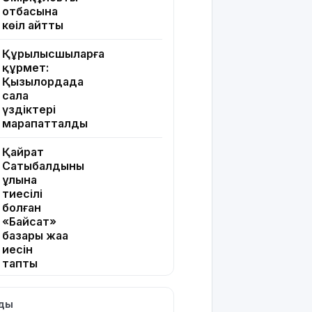
отбасына
көңіл айтты
Құрылысшыларға
құрмет:
Қызылордада
сала
үздіктері
марапатталды
Қайрат
Сатыбалдының
ұлына
тиесілі
болған
«Байсат»
базары жаңа
иесін
тапты
Қарағандада
лды
Z белгісі