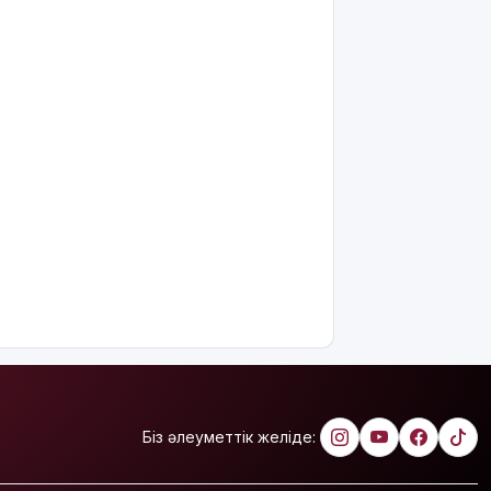
міндеттейтін
болып
жатыр
Грант
иегерлерінің
тізімі
шықты
Белгілі
блогер
Астанада
былапыт
сөз
айтқаны
үшін
қамауға
алынды
Мектеп
Біз әлеуметтік желіде:
оқушылары
енді БЖБ
мен ТЖБ