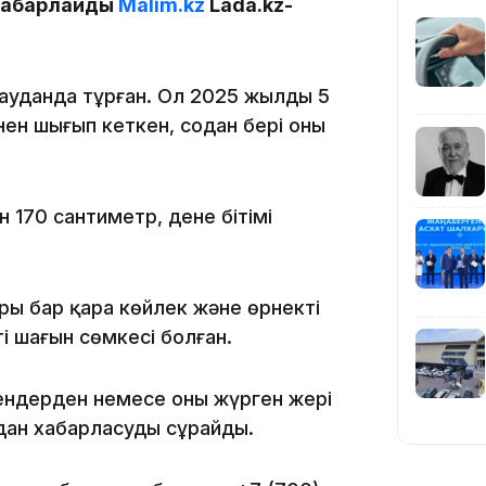
 хабарлайды
Malim.kz
Lada.kz-
19:39
ынауданда тұрған. Ол 2025 жылдың 5
ен шығып кеткен, содан бері оның
 170 сантиметр, дене бітімі
18:45
ры бар қара көйлек және өрнекті
і шағын сөмкесі болған.
17:34
ендерден немесе оның жүрген жері
дан хабарласуды сұрайды.