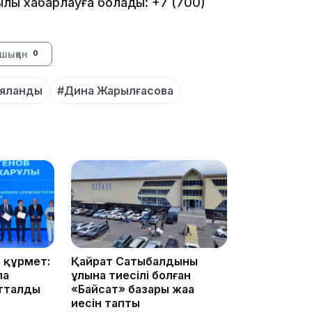
лы хабарлауға болады: +7 (700)
16:34
шыққан
0
ияланды
#Дина Жарылғасова
16:33
16:01
 құрмет:
Қайрат Сатыбалдының
ла
ұлына тиесілі болған
атталды
«Байсат» базары жаңа
иесін тапты
15:33