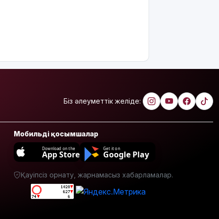
тәулікке
қамалды
Қазақстанда
талапкерлерге
2 мыңнан
астам
грант
ұсынылады:
Кімдер
Біз әлеуметтік желіде:
үміткер
бола
алады?
Мобильді қосымшалар
ЕО мен
Download on the
Get it on
App Store
Google Play
Украина
АҚШ-тың
Ресейге
Қауіпсіз орнату, жарнамасыз хабарламалар.
қарсы
жаңа
санкцияларын
қолдады