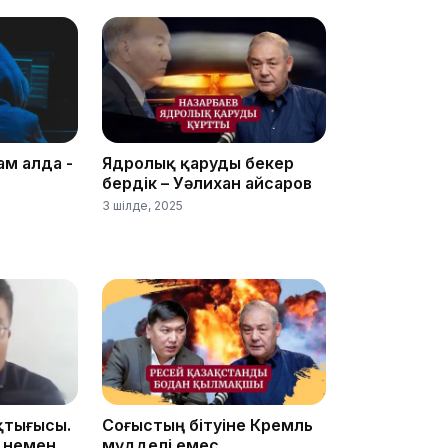
12:40
ам алда -
Ядролық қаруды бекер
бердік – Уәлихан Қайсаров
3 шілде, 2025
12:13
11:54
қтығысы.
Соғыстың бітуіне Кремль
 немен
мүдделі емес.