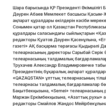
Шара барысында ҚР Президенті Әкімшілігі 
Дәурен Абаев Мемлекет басшысы Қасым-Ж
ақпарат құралдары өкілдерін кәсіби мерек
Сонымен қатар ол Қазақстан Республикасы
құралдары саласындағы сыйлықтарын «Қазақ
редакторы Қуатов Дәурен Қасенұлына, «Е
газеті» АҚ басқарма төрағасы Қыдырәлі Д
телеарнасының директоры Сарыбай Серік Ә
телеарнасының талдамалық бағдарламалар
Трухачев Александр Владимировичке табыс
Президентінің бұқаралық ақпарат құралда
«QAZAQSTAN» ұлттық телеарнасының тілшіс
телеарнасы талдамалық бағдарламалар бөлі
Бақытбекқызына, «Semei» телеарнасының р
Маржан Еркімбекқызына, «Азаттық рухы» ақ
редакторы Смайлов Жандос Мейірбекұлына