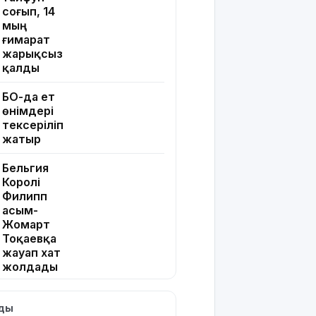
соғып, 14
мың
ғимарат
жарықсыз
қалды
БҚО-да ет
өнімдері
тексеріліп
жатыр
Бельгия
Королі
Филипп
Қасым-
Жомарт
Тоқаевқа
жауап хат
жолдады
БҚО-да
лды
құтқарушылар