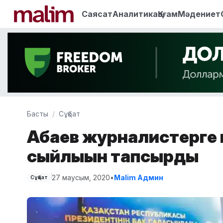
Саясат
Аналитика
Қоғам
Мәдениет
Басты
Сұқбат
Абаев журналистерге
сыйлығын тапсырды
27 маусым, 2020
•
Malim Админ
Сұқбат