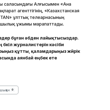
ры саласындағы Алғысымен «Ана
ақпарат агенттігінің, «Казахстанская
STAN» ұлттық телеарнасының
ашылық ұжымы марапаттады.
іздер бұған әбден лайықтысыздар.
13:39
 бүкіл журналистерін кәсіби
ыңыз құтты, қаламдарыңыз жүйрік
ласында аянбай еңбек ете
13:00
шыққан
0