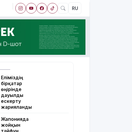
RU
Еліміздің
бірқатар
өңірінде
дауылды
ескерту
жарияланды
Жапонияда
жойқын
тайфун