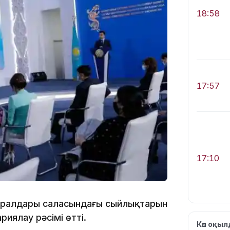
18:58
17:57
17:10
 құралдары саласындағы сыйлықтарын
иялау рәсімі өтті.
Көп оқы