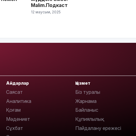
Malim.Подкаст
12 маусым, 2025
10:56
Айдарлар
Қызмет
Саясат
Біз туралы
Аналитика
Жарнама
Қоғам
Байланыс
09:36
Мәдениет
Құпиялылық
Сұхбат
Пайдалану ережесі