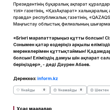
Президентінің бұқаралық ақпарат құралда
тілі» газетінің, «ҚазАқпарат» халықаралық 
правда» республикалық газетінің, «QAZAQ
Маңғыстау облыстық филиалының шығарм
«Бүгінгі марапаттарыңыз құтты болсын! С
Сонымен қатар өздеріңіз арқылы еліміздің
мерекелерімен құттықтаймын! Қадамдар
болсын! Еліміздің дамуы үшін ақпарат са
беріңіздер», - деді Дәурен Абаев.
Дереккөз:
inform.kz
🤍 Ұнайды
😞 Ұнамайды
😡 Шектен 
0
0
Ұқсас мақалалар