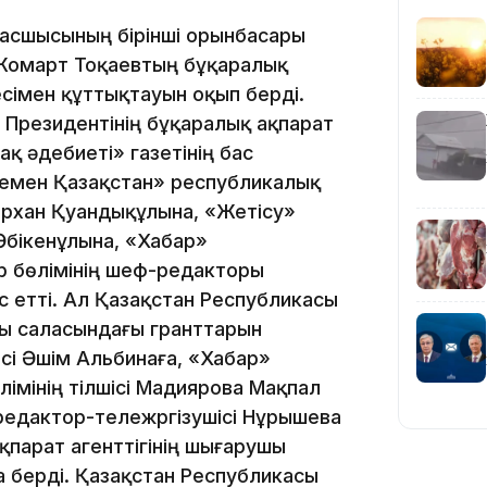
16:59
Басшысының бірінші орынбасары
омарт Тоқаевтың бұқаралық
есімен құттықтауын оқып берді.
 Президентінің бұқаралық ақпарат
 әдебиеті» газетінің бас
гемен Қазақстан» республикалық
15:55
архан Қуандықұлына, «Жетісу»
бікенұлына, «Хабар»
 бөлімінің шеф-редакторы
 етті. Ал Қазақстан Республикасы
ры саласындағы гранттарын
і Әшім Альбинаға, «Хабар»
мінің тілшісі Мадиярова Мақпал
14:26
едактор-тележүргізушісі Нұрышева
парат агенттігінің шығарушы
 берді. Қазақстан Республикасы