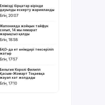
Жайықта
Еліміздің бірқатар өңірінде
ер адамды
дауылды ескерту жарияланды
ажалдан
Бүгін, 20:07
арашалады
Жапонияда жойқын тайфун
Жамбыл
соғып, 14 мың ғимарат
облысында
жарықсыз қалды
19 мың
Бүгін, 18:58
гектар
аумақта
БҚО-да ет өнімдері тексеріліп
қарасора
жатыр
өседі
Бүгін, 17:57
«Әділет»
партиясы:
Бельгия Королі Филипп
Қазақстан –
Қасым-Жомарт Тоқаевқа
жауап хат жолдады
зайырлы
мемлекет,
Бүгін, 17:10
ал «Заң
және
тәртіп»
қағидаты