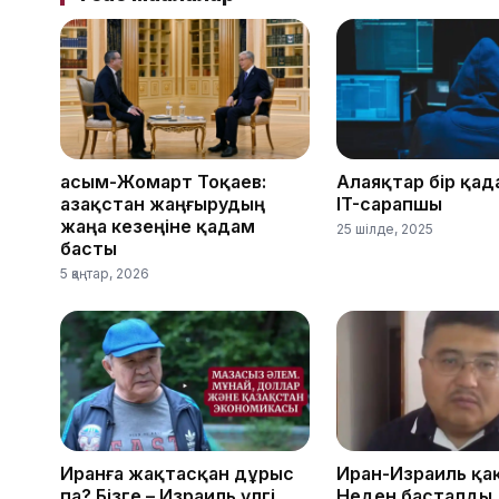
Қасым-Жомарт Тоқаев:
Алаяқтар бір қад
Қазақстан жаңғырудың
IT-сарапшы
жаңа кезеңіне қадам
25 шілде, 2025
басты
5 қаңтар, 2026
Иранға жақтасқан дұрыс
Иран-Израиль қа
па? Бізге – Израиль үлгі.
Неден басталды,