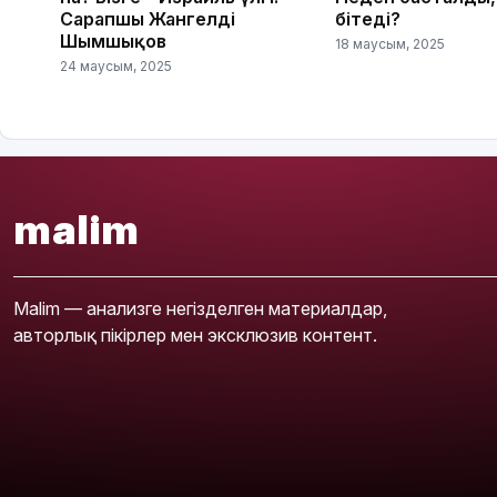
Сарапшы Жангелді
бітеді?
Шымшықов
18 маусым, 2025
24 маусым, 2025
malim
Malim — анализге негізделген материалдар,
авторлық пікірлер мен эксклюзив контент.