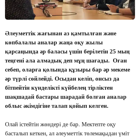
Әлеуметтік жағынан аз қамтылған және
көпбалалы аналар жаңа оқу жылы
қарсаңында әр баласы үшін берілетін 25 мың
теңгені ала алмадық деп мұң шағады. Оған
себеп, оларға қолында құзыры бар әр мекеме
әр түрлі сөйлейді. Осыдан келіп, онсыз да
бітпейтін күнделікті күйбелең тірліктен
шақшадай бастары шарадай болған аналар
облыс әкімдігіне талап қойып келген.
Олай істейтін жөндері де бар. Мектепте оқу
басталып кеткен, ал әлеуметтік төлемақыдан үміт