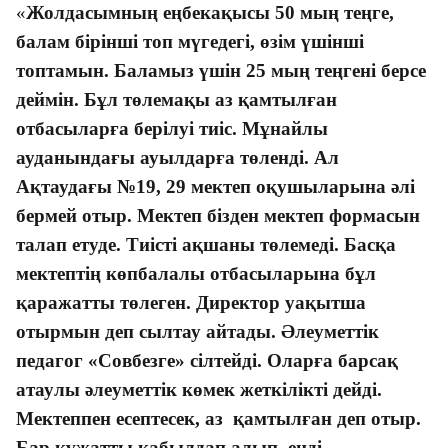
«
Жолдасымның еңбекақысы 50 мың теңге,
балам бірінші топ мүгедегі,
өзім
үшінші
топтамын. Баламыз үшін 25 мың теңгені берсе
деймін. Бұл төлемақы аз қамтылған
отбасыларға берілуі тиіс. Мұнайлы
ауданындағы ауылдарға төленді. Ал
Ақтаудағы №19, 29 мектеп оқушыларына әлі
бермей отыр. Мектеп бізден мектеп формасын
талап етуде. Тиісті ақшаны төлемеді. Басқа
мектептің көпбалалы отбасыларына бұл
қаражатты төлеген. Директор уақытша
отырмын деп сылтау айтады. Әлеуметтік
педагог «Со
в
бе
з
ге» сілтейді. Оларға барсақ
атаулы әлеуметтік көмек
жеткілікті дейді.
Мектеппен есептесек, аз қамтылған деп отыр.
Бар құжатты қабылдап алып
,
енді