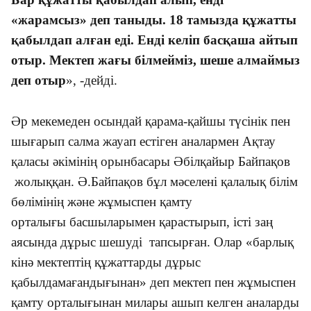
«
жарамсыз
»
деп таныды. 18 тамызда құжатты
қабылдап алған еді. Енді келіп басқаша айтып
отыр. Мектеп жағы білмейміз, шеше алмаймыз
деп отыр
»,
-
дейді.
Әр мекемеден осындай қарама-қайшы түсінік пен
шығарып салма жауап естіген аналармен
Ақтау
қаласы әкімінің орынбасары Әбілқайыр Байпақов
жолыққан
. Ә.Байпақов бұл мәселені қалалық білім
бөлімінің және жұмыспен қамту
орталығы басшыларымен қарастырып, істі заң
аясында дұрыс шешуді тапсырған. Олар
«барлық
кінә мектептің құжаттарды дұрыс
қабылдамағандығынан» деп мектеп пен жұмыспен
қамту орталығынан милары ашып келген аналарды