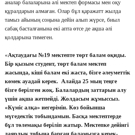
аналар балаларына әлі мектеп формасы мен оқу
құралдарын алмаған. Олар бұл қаражатт жылда
тамыз айының соңына дейін алып жүрсе, биыл
сабақ басталғанына екі апта өтсе де ақша әлі
қолдарына тимеген.
«
Ақтаудағы №19 мектепте төрт балам оқиды.
Бір қызым студент, төрт балам мектеп
жасында, кіші балам екі жаста, бізге әлеуметтік
көмек ауадай керек. Алайда 25 мың теңге
бізге берілген жоқ. Балалардың заттарын алу
үшін ақша жетпейді. Жолдасым жұмыссыз.
«Күміс алқа» иегерімін. Көз бойынша
мүгедектік тобындамын. Басқа мектептерде
бұл төлемақы беріліп жатыр. Мектепке дейінгі
даярлық тобына барған баламызға керек-