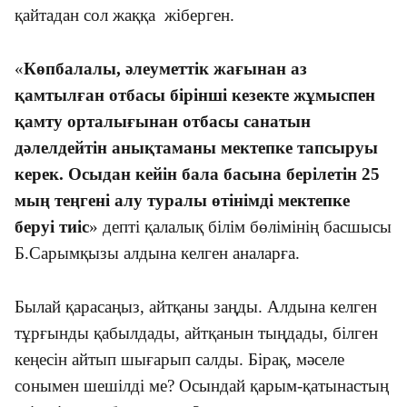
қайтадан сол жаққа жіберген.
«
Көпбалалы, әлеуметтік жағынан аз
қамтылған отбасы бірінші кезекте жұмыспен
қамту орталығынан отбасы санатын
дәлелдейтін анықтаманы мектепке тапсыруы
керек. Осыдан кейін бала басына берілетін 25
мың теңгені алу туралы өтінімді мектепке
беруі тиіс
» депті қалалық білім бөлімінің басшысы
Б.Сарымқызы алдына келген аналарға.
Былай қарасаңыз, айтқаны заңды. Алдына келген
тұрғынды қабылдады, айтқанын тыңдады, білген
кеңесін айтып шығарып салды. Бірақ, мәселе
сонымен шешілді ме? Осындай қарым-қатынастың