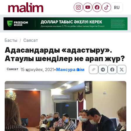
RU
Басты
Саясат
Адасқандарды «адастыру».
Ақтаулық шенділер не қарап жүр?
15 қыркүйек, 2021
•
Мансура Әшім
Саясат