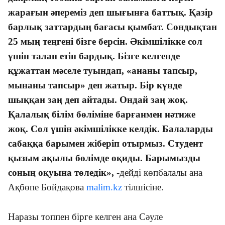
жарағын әпереміз деп шығынға баттық. Қазір
барлық заттардың бағасы қымбат. Сондықтан
25 мың теңгені бізге берсін. Әкімшілікке сол
үшін талап етіп бардық. Бізге келгенде
құжаттан мәселе туындап, «ананы тапсыр,
мынаны тапсыр» деп жатыр. Бір күнде
шыққан заң деп айтады. Ондай заң жоқ.
Қалалық білім бөліміне барғанмен нәтиже
жоқ. Сол үшін әкімшілікке келдік. Балаларды
сабаққа барымен жіберіп отырмыз. Студент
қызым ақылы бөлімде оқиды. Барымызды
соның оқуына төледік»,
-дейді көпбалалы ана
Ақбөпе Бойдақова
malim.kz
тілшісіне.
Наразы топпен бірге келген ана Сәуле