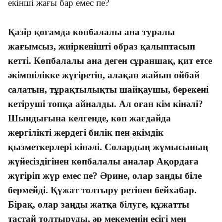
екінші жағы бар емес пе?
Қазір қоғамда көпбалалы ана туралы
жағымсыз, жиіркенішті образ қалыптасып
кетті. Көпбалалы ана деген сұраншақ, қит етсе
әкімшілікке жүгіретін, алақан жайып ойбай
салатын, тұрақтылықты шайқаушы, берекені
кетіруші топқа айналды. Ал оған кім кінәлі?
Шындығына келгенде, көп жағдайда
жергілікті жердегі билік пен әкімдік
қызметкерлері кінәлі. Солардың жұмысының
жүйесіздігінен көпбалалы аналар Ақордаға
жүгіріп жүр емес пе? Әрине, олар заңды біле
бермейді. Құжат толтыру ретінен бейхабар.
Бірақ, олар заңды жатқа білуге, құжатты
тастай толтыруды, әр мекеменің есігі мен