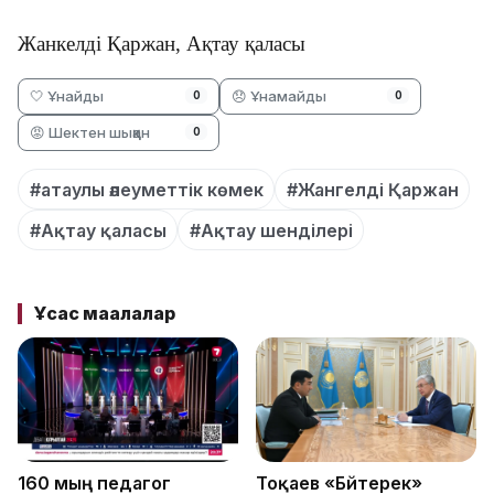
Жанкелді Қаржан, Ақтау қаласы
🤍 Ұнайды
😞 Ұнамайды
0
0
😡 Шектен шыққан
0
#атаулы әлеуметтік көмек
#Жангелді Қаржан
#Ақтау қаласы
#Ақтау шенділері
Ұқсас мақалалар
160 мың педагог
Тоқаев «Бәйтерек»