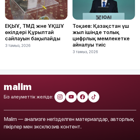
ЕҚЫҰ, ТМД және ҰҚШҰ
Тоқаев: Қазақстан үш
өкілдері Құрылтай
жыл ішінде толық
сайлауын бақылайды
цифрлық мемлекетке
айналуы тиіс
3 тамыз, 2026
3 тамыз, 2026
malim
Біз әлеуметтік желіде:
Malim — анализге негізделген материалдар, авторлық
пікірлер мен эксклюзив контент.