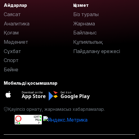
Айдарлар
Қызмет
Саясат
Біз туралы
Аналитика
Жарнама
Қоғам
Байланыс
Мәдениет
Құпиялылық
Сұхбат
Пайдалану ережесі
Спорт
Бейне
Мобильді қосымшалар
Download on the
Get it on
App Store
Google Play
Қауіпсіз орнату, жарнамасыз хабарламалар.