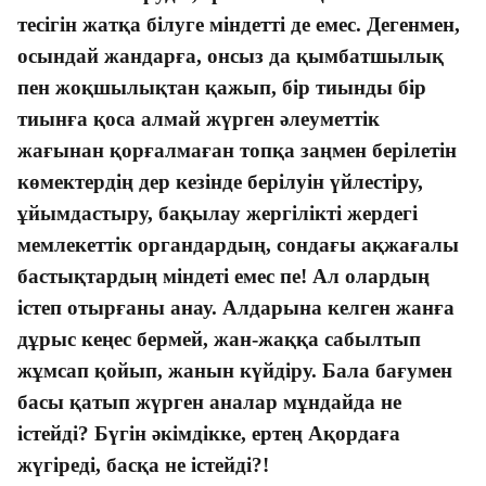
тесігін жатқа білуге міндетті де емес. Дегенмен,
осындай жандарға, онсыз да қымбатшылық
пен жоқшылықтан қажып, бір тиынды бір
тиынға қоса алмай жүрген әлеуметтік
жағынан қорғалмаған топқа заңмен берілетін
көмектердің дер кезінде берілуін үйлестіру,
ұйымдастыру, бақылау жергілікті жердегі
мемлекеттік органдардың, сондағы ақжағалы
бастықтардың міндеті емес пе! Ал олардың
істеп отырғаны анау. Алдарына келген жанға
дұрыс кеңес бермей, жан-жаққа сабылтып
жұмсап қойып, жанын күйдіру. Бала бағумен
басы қатып жүрген аналар мұндайда не
істейді? Бүгін әкімдікке, ертең Ақордаға
жүгіреді, басқа не істейді?!