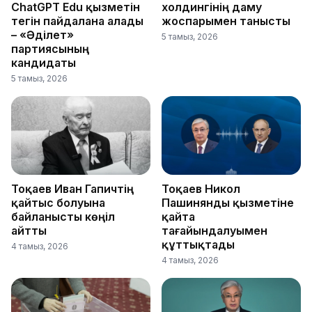
ChatGPT Edu қызметін
холдингінің даму
тегін пайдалана алады
жоспарымен танысты
– «Әділет»
5 тамыз, 2026
партиясының
кандидаты
5 тамыз, 2026
Тоқаев Иван Гапичтің
Тоқаев Никол
қайтыс болуына
Пашинянды қызметіне
байланысты көңіл
қайта
айтты
тағайындалуымен
құттықтады
4 тамыз, 2026
4 тамыз, 2026