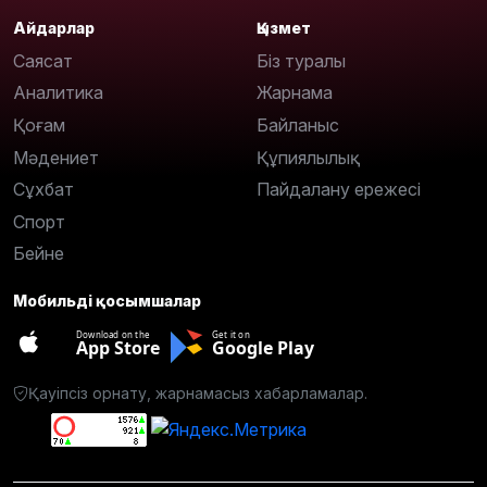
Айдарлар
Қызмет
Саясат
Біз туралы
Аналитика
Жарнама
Қоғам
Байланыс
Мәдениет
Құпиялылық
Сұхбат
Пайдалану ережесі
Спорт
Бейне
Мобильді қосымшалар
Download on the
Get it on
App Store
Google Play
Қауіпсіз орнату, жарнамасыз хабарламалар.