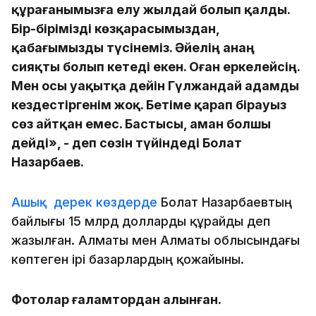
құрағанымызға елу жылдай болып қалды.
Бір-бірімізді көзқарасымыздан,
қабағымызды түсінеміз. Әйелің анаң
сияқты болып кетеді екен. Оған еркелейсің.
Мен осы уақытқа дейін Гүлжандай адамды
кездестіргенім жоқ. Бетіме қарап бірауыз
сөз айтқан емес. Бастысы, аман болшы
дейді», - деп сөзін түйіндеді Болат
Назарбаев.
Ашық дерек көздерде
Болат Назарбаевтың
байлығы 15 млрд долларды құрайды деп
жазылған. Алматы мен Алматы облысындағы
көптеген ірі базарлардың қожайыны.
Фотолар ғаламтордан алынған.