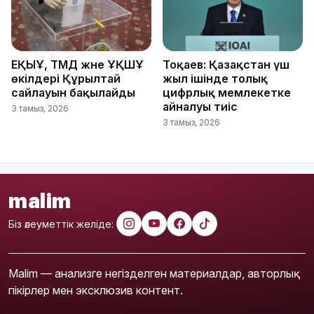
ЕҚЫҰ, ТМД және ҰҚШҰ
Тоқаев: Қазақстан үш
өкілдері Құрылтай
жыл ішінде толық
сайлауын бақылайды
цифрлық мемлекетке
айналуы тиіс
3 тамыз, 2026
3 тамыз, 2026
malim
Біз әлеуметтік желіде:
Malim — анализге негізделген материалдар, авторлық
пікірлер мен эксклюзив контент.