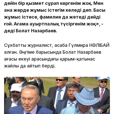
дейін бір қызмет сұрап көргенім жоқ. Мен
ана жерде жұмыс істегім келеді деп. Басы
жұмыс істесе, фамилия да жетеді дейді
ғой. Ағама ауыртпалық түсіргенім жоқ», -
деді Болат Назарбаев.
Сұхбатты журналист, асаба Гүлмира НӘЛІБАЙ
алған. Әңгіме барысында Болат Назарбаев
ағасы екеуі арасындағы қарым-қатынас
жайлы да айтып берді.