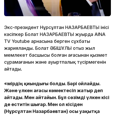
Экс-президент Нұрсұлтан НАЗАРБАЕВТЫҢ інісі
кәсіпкер Болат НАЗАРБАЕВТЫҢ жуырда AINA
TV Youtube арнасына берген сұхбаты
жарияланды. Болат ӘБІШҰЛЫ отыз жыл
мемлекет басшысы болған ағасынан қызмет
сұрамағанын және ауыртпалық түсірмегенін
айтады.
«Өмірдің қиындығы болды. Бәрі ойлайды.
Және үлкен ағасы көмектесіп жатыр деп
айтады. Мен айтайын. Бұл сөзімді үлкен кісі
де еститін шығар. Мен ол кісіден
(Нұрсұлтан Назарбаевтан) осы уақытқа