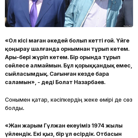
«Ол кісі маған әкедей болып кетті ғой. Үйге
қоңырау шалғанда орнымнан тұрып кетем.
Ары-бері жүріп кетем. Бір орында тұрып
сөйлесе алмаймын. Бұл қорыққандық емес,
сыйласымдық. Сағынған кезде бара
саламын», - деді Болат Назарбаев.
Сонымен қатар, кәсіпкердің жеке өмірі де сөз
болды.
«Жан жарым Гүлжан екеуіміз 1974 жылы
үйлендік. Екі қыз, бір ұл өсірдік. Отбасын