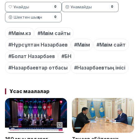
🤍 Ұнайды
😞 Ұнамайды
0
0
😡 Шектен шыққан
0
#Мәлім.кз
#Мәлім сайты
#Нұрсұлтан Назарбаев
#Мәлім
#Мәлім сайт
#Болат Назарбаев
#БН
#Назарбаевтар отбасы
#Назарбаевтың інісі
Ұқсас мақалалар