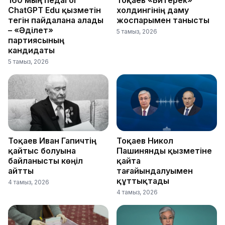
160 мың педагог
Тоқаев «Бәйтерек»
ChatGPT Edu қызметін
холдингінің даму
тегін пайдалана алады
жоспарымен танысты
– «Әділет»
5 тамыз, 2026
партиясының
кандидаты
5 тамыз, 2026
Тоқаев Иван Гапичтің
Тоқаев Никол
қайтыс болуына
Пашинянды қызметіне
байланысты көңіл
қайта
айтты
тағайындалуымен
құттықтады
4 тамыз, 2026
4 тамыз, 2026