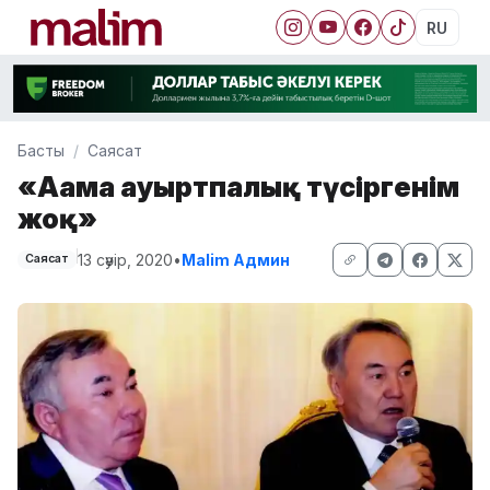
RU
Басты
Саясат
«Ағама ауыртпалық түсіргенім
жоқ»
13 сәуір, 2020
•
Malim Админ
Саясат