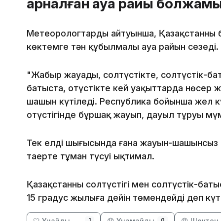
арналған ауа райы болжам
Метеорологтардың айтуынша, Қазақстанның 
көктемге тән құбылмалы ауа райын сезеді.
"Жаңбыр жауады, солтүстікте, солтүстік-ба
батыста, оңтүстікте кей уақыттарда нөсер ж
шашын күтіледі. Республика бойынша жел к
оңтүстігінде бұршақ жауып, дауыл тұруы мүм
Тек елдің шығысында ғана жауын-шашынсыз 
таңертең тұман түсуі ықтимал.
Қазақстанның солтүстігі мен солтүстік-бат
15 градус жылыға дейін төмендейді деп күті
🤍 Ұнайды
😞 Ұнамайды
😡 Шектен 
1
0