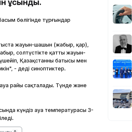
ын ұсынды.
19:39
басым бөлігінде тұрғындар
тыста жауын-шашын (жаңбыр, қар),
аңбыр, солтүстікте қатты жауын-
үшейіп, Қазақстанның батысы мен
18:45
кін", - деді синоптиктер.
ауа райы сақталады. Түнде және
17:34
ысында күндіз ауа температурасы 3-
леді.
шыққан
0