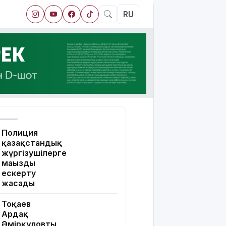
RU
Полиция
қазақстандық
жүргізушілерге
маңызды
ескерту
жасады
Тоқаев
Ардақ
Әмірқұловтың