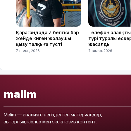
Қарағандада Z белгісі бар
Телефон алаяқтығ
жейде киген жолаушы
түрі туралы еске
қызу талқыға түсті
жасалды
7 тамыз, 2026
7 тамыз, 2026
malim
Malim — анализге негізделген материалдар,
авторлық пікірлер мен эксклюзив контент.