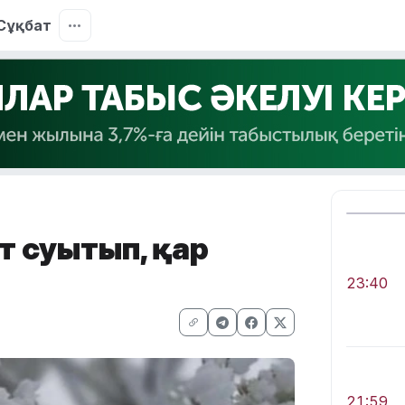
Сұқбат
т суытып, қар
23:40
21:59