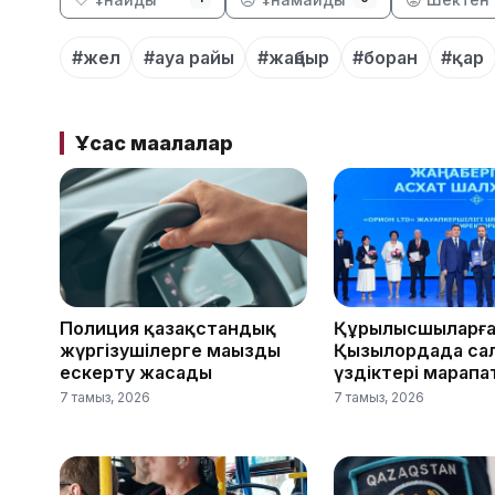
#жел
#ауа райы
#жаңбыр
#боран
#қар
Ұқсас мақалалар
Полиция қазақстандық
Құрылысшыларға
жүргізушілерге маңызды
Қызылордада са
ескерту жасады
үздіктері марап
7 тамыз, 2026
7 тамыз, 2026