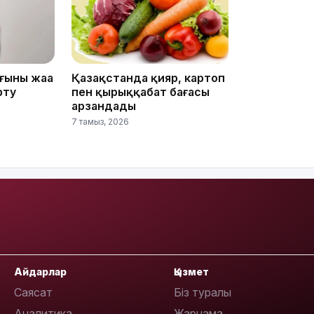
ының жаңа
Қазақстанда қияр, картоп
15:04
рту
пен қырыққабат бағасы
арзандады
7 тамыз, 2026
14:10
Айдарлар
Қызмет
Саясат
Біз туралы
Аналитика
Жарнама