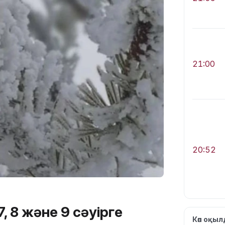
21:00
20:52
, 8 және 9 сәуірге
Көп оқы