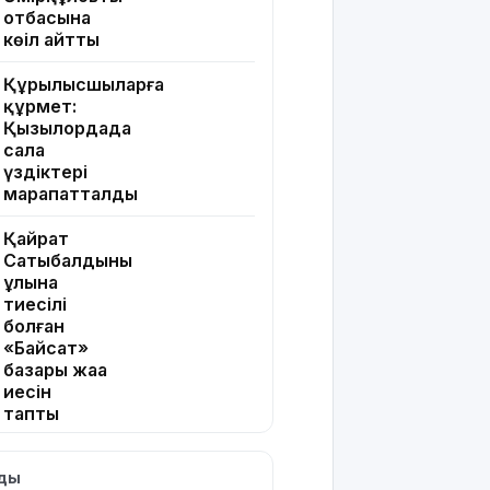
отбасына
көңіл айтты
Құрылысшыларға
құрмет:
Қызылордада
сала
үздіктері
марапатталды
Қайрат
Сатыбалдының
ұлына
тиесілі
болған
«Байсат»
базары жаңа
иесін
тапты
Қарағандада
лды
Z белгісі