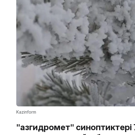
Kazinform
"Қазгидромет" синоптиктері 7