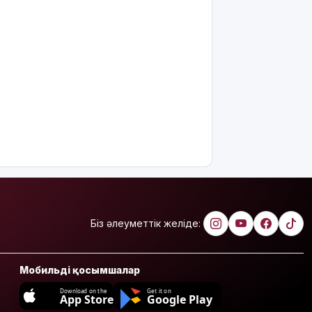
міндеттейтін
болып
жатыр
Грант
иегерлерінің
тізімі
шықты
Белгілі
блогер
Астанада
былапыт
сөз
айтқаны
үшін
Біз әлеуметтік желіде:
қамауға
алынды
Мектеп
Мобильді қосымшалар
оқушылары
Download on the
Get it on
енді БЖБ
App Store
Google Play
мен ТЖБ