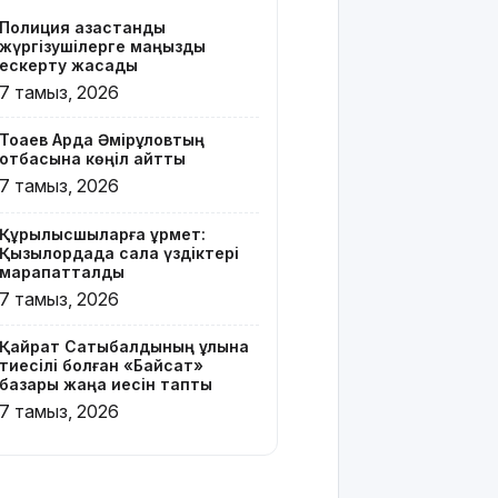
бар жейде
Полиция қазақстандық
киген
жүргізушілерге маңызды
жолаушы
ескерту жасады
қызу
7 тамыз, 2026
талқыға
түсті
Тоқаев Ардақ Әмірқұловтың
отбасына көңіл айтты
Президент
7 тамыз, 2026
Солтүстік
Қазақстан
Құрылысшыларға құрмет:
облысының
Қызылордада сала үздіктері
90
марапатталды
жылдығымен
7 тамыз, 2026
құттықтады
Қайрат Сатыбалдының ұлына
Телефон
тиесілі болған «Байсат»
алаяқтығының
базары жаңа иесін тапты
жаңа түрі
7 тамыз, 2026
туралы
ескерту
жасалды