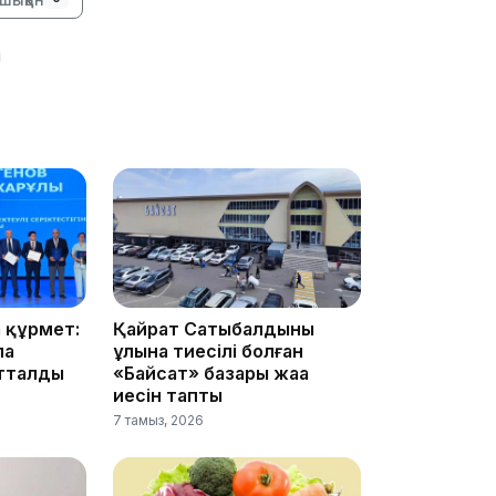
16:34
16:33
 құрмет:
Қайрат Сатыбалдының
16:01
ла
ұлына тиесілі болған
атталды
«Байсат» базары жаңа
иесін тапты
7 тамыз, 2026
15:33