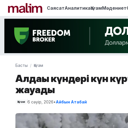
Саясат
Аналитика
Қоғам
Мәдениет
Басты
Қоғам
Алдағы күндері күн күр
жауады
6 сәуір, 2026
•
Айбын Атабай
Қоғам