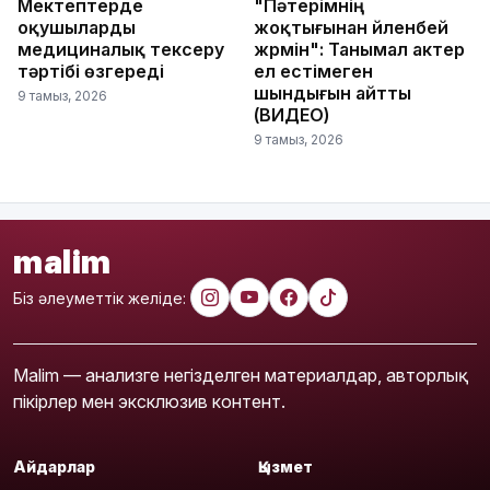
Мектептерде
"Пәтерімнің
оқушыларды
жоқтығынан үйленбей
медициналық тексеру
жүрмін": Танымал актер
тәртібі өзгереді
ел естімеген
шындығын айтты
9 тамыз, 2026
(ВИДЕО)
9 тамыз, 2026
malim
Біз әлеуметтік желіде:
Malim — анализге негізделген материалдар, авторлық
пікірлер мен эксклюзив контент.
Айдарлар
Қызмет