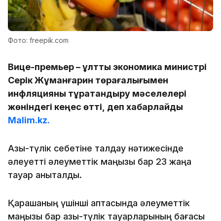
Фото: freepik.com
Вице-премьер – ұлттық экономика министрі
Серік Жұманғарин төрағалығымен
инфляцияны тұрақтандыру мәселелері
жөніндегі кеңес өтті, деп хабарлайды
Malim.kz.
Азық-түлік себетіне талдау нәтижесінде
әлеуетті әлеуметтік маңызы бар 23 жаңа
тауар анықталды.
Қарашаның үшінші аптасында әлеуметтік
маңызы бар азық-түлік тауарларының бағасы