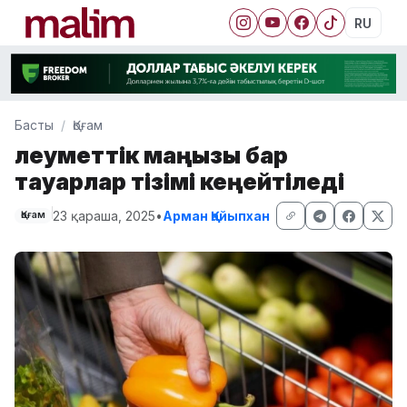
RU
Басты
Қоғам
Әлеуметтік маңызы бар
тауарлар тізімі кеңейтіледі
23 қараша, 2025
•
Арман Қайыпхан
Қоғам