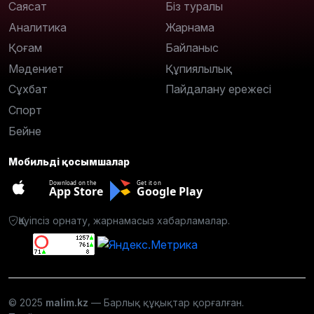
Саясат
Біз туралы
Аналитика
Жарнама
Қоғам
Байланыс
Мәдениет
Құпиялылық
Сұхбат
Пайдалану ережесі
Спорт
Бейне
Мобильді қосымшалар
Download on the
Get it on
App Store
Google Play
Қауіпсіз орнату, жарнамасыз хабарламалар.
© 2025
malim.kz
— Барлық құқықтар қорғалған.