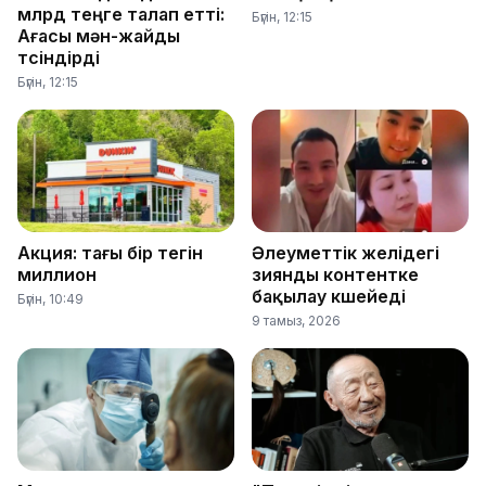
млрд теңге талап етті:
Бүгін, 12:15
Ағасы мән-жайды
түсіндірді
Бүгін, 12:15
Акция: тағы бір тегін
Әлеуметтік желідегі
миллион
зиянды контентке
бақылау күшейеді
Бүгін, 10:49
9 тамыз, 2026