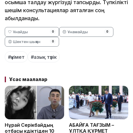
қосымша талдау жүргізуді тапсырды. Түпкілікті
шешім консультациялар аяқталған соң
қабылданады.
🤍 Ұнайды
😞 Ұнамайды
0
0
😡 Шектен шыққан
0
#үкімет
#азық түлік
Ұқсас мақалалар
Нұрай Серікбайдың
АБАЙҒА ТАҒЗЫМ –
отбасы күдіктіден 10
ҰЛТҚА ҚҰРМЕТ