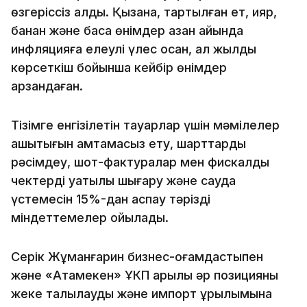
өзгеріссіз қалды. Қызанақ, тартылған ет, қияр,
банан және басқа өнімдер қазан айында
инфляцияға елеулі үлес қосқан, ал жылдық
көрсеткіш бойынша кейбір өнімдер
арзандаған.
Тізімге енгізілетін тауарлар үшін мәмілелер
ашықтығын қамтамасыз ету, шарттарды
рәсімдеу, шот-фактуралар мен фискалдық
чектерді уақтылы шығару және сауда
үстемесін 15%-дан аспау тәрізді
міндеттемелер қойылады.
Серік Жұманғарин бизнес-қоғамдастықпен
және «Атамекен» ҰКП арқылы әр позицияны
жеке талқылауды және импорт құрылымына