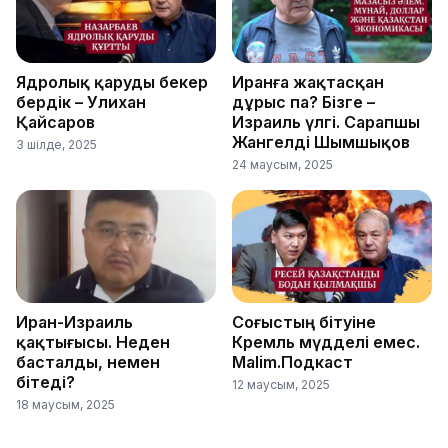
Ядролық қаруды бекер
Иранға жақтасқан
бердік – Уәлихан
дұрыс па? Бізге –
Қайсаров
Израиль үлгі. Сарапшы
Жангелді Шымшықов
3 шілде, 2025
24 маусым, 2025
Иран-Израиль
Соғыстың бітуіне
қақтығысы. Неден
Кремль мүдделі емес.
басталды, немен
Malim.Подкаст
бітеді?
12 маусым, 2025
18 маусым, 2025