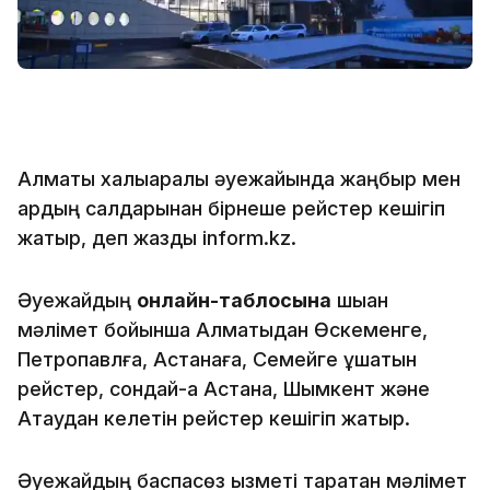
Алматы халықаралық әуежайында жаңбыр мен
қардың салдарынан бірнеше рейстер кешігіп
жатыр, деп жазды inform.kz.
Әуежайдың
онлайн-таблосына
шыққан
мәлімет бойынша Алматыдан Өскеменге,
Петропавлға, Астанаға, Семейге ұшатын
рейстер, сондай-ақ Астана, Шымкент және
Ақтаудан келетін рейстер кешігіп жатыр.
Әуежайдың баспасөз қызметі таратқан мәлімет