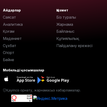
Айдарлар
Қызмет
Саясат
Біз туралы
Аналитика
Жарнама
Қоғам
Байланыс
Мәдениет
Құпиялылық
Сұхбат
Пайдалану ережесі
Спорт
Бейне
Мобильді қосымшалар
Download on the
Get it on
App Store
Google Play
Қауіпсіз орнату, жарнамасыз хабарламалар.