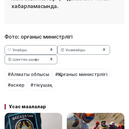
хабарламасында.
Фото: Қорғаныс министрлігі
🤍 Ұнайды
😞 Ұнамайды
0
0
😡 Шектен шыққан
0
#Алматы облысы
#Қорғаныс министрлігі
#әскер
#тікұшақ
Ұқсас мақалалар