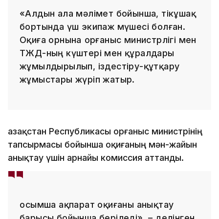
«Алдын ала мәлімет бойынша, тікұшақ
бортында үш экипаж мүшесі болған.
Оқиға орнына Қорғаныс министрлігі мен
ТЖД-ның күштері мен құралдары
жұмылдырылып, іздестіру-құтқару
жұмыстары жүріп жатыр.
Қазақстан Республикасы Қорғаныс министрінің
тапсырмасы бойынша оқиғаның мән-жайын
анықтау үшін арнайы комиссия аттанды.
Қосымша ақпарат оқиғаны анықтау
барысы бойынша беріледі», – делінген