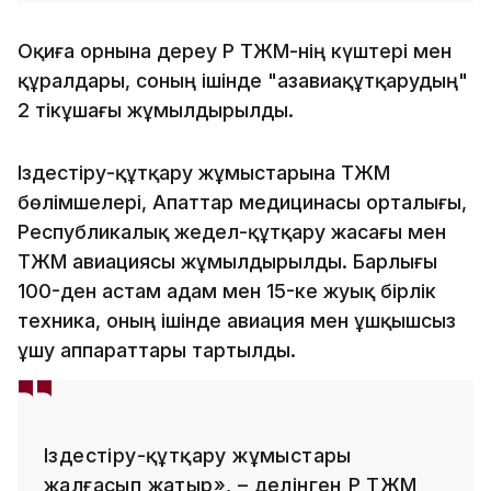
Оқиға орнына дереу ҚР ТЖМ-нің күштері мен
құралдары, соның ішінде "Қазавиақұтқарудың"
2 тікұшағы жұмылдырылды.
Іздестіру-құтқару жұмыстарына ТЖМ
бөлімшелері, Апаттар медицинасы орталығы,
Республикалық жедел-құтқару жасағы мен
ТЖМ авиациясы жұмылдырылды. Барлығы
100-ден астам адам мен 15-ке жуық бірлік
техника, оның ішінде авиация мен ұшқышсыз
ұшу аппараттары тартылды.
Іздестіру-құтқару жұмыстары
жалғасып жатыр», – делінген ҚР ТЖМ