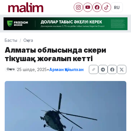
RU
Басты
Оқиға
Алматы облысында әскери
тікұшақ жоғалып кетті
25 шілде, 2025
•
Арман Қайыпхан
Оқиға