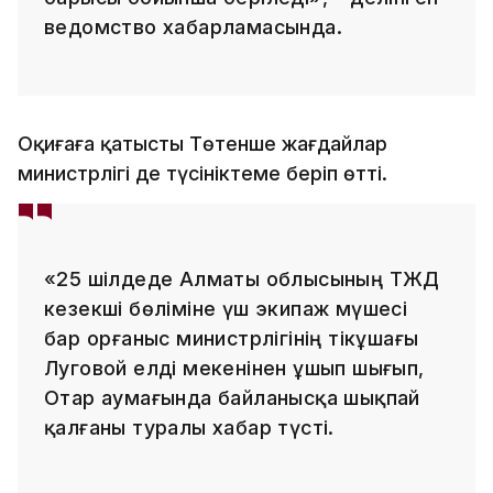
ведомство хабарламасында.
Оқиғаға қатысты Төтенше жағдайлар
министрлігі де түсініктеме беріп өтті.
«25 шілдеде Алматы облысының ТЖД
кезекші бөліміне үш экипаж мүшесі
бар Қорғаныс министрлігінің тікұшағы
Луговой елді мекенінен ұшып шығып,
Отар аумағында байланысқа шықпай
қалғаны туралы хабар түсті.