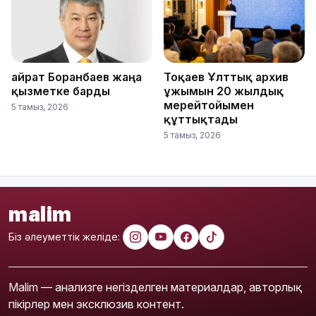
Қайрат Боранбаев жаңа
Тоқаев Ұлттық архив
қызметке барды
ұжымын 20 жылдық
мерейтойымен
5 тамыз, 2026
құттықтады
5 тамыз, 2026
malim
Біз әлеуметтік желіде:
Malim — анализге негізделген материалдар, авторлық
пікірлер мен эксклюзив контент.