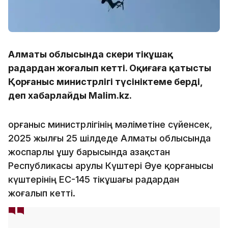
Алматы облысында әскери тікұшақ
радардан жоғалып кетті. Оқиғаға қатысты
Қорғаныс министрлігі түсініктеме берді,
деп хабарлайды Malim.kz.
Қорғаныс министрлігінің мәліметіне сүйенсек,
2025 жылғы 25 шілдеде Алматы облысында
жоспарлы ұшу барысында Қазақстан
Республикасы Қарулы Күштері Әуе қорғанысы
күштерінің EC-145 тікұшағы радардан
жоғалып кетті.