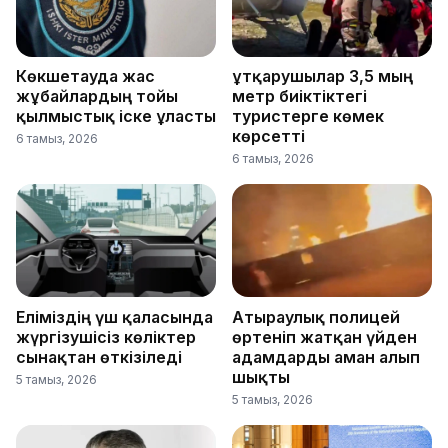
Көкшетауда жас
Құтқарушылар 3,5 мың
жұбайлардың тойы
метр биіктіктегі
қылмыстық іске ұласты
туристерге көмек
көрсетті
6 тамыз, 2026
6 тамыз, 2026
Еліміздің үш қаласында
Атыраулық полицей
жүргізушісіз көліктер
өртеніп жатқан үйден
сынақтан өткізіледі
адамдарды аман алып
шықты
5 тамыз, 2026
5 тамыз, 2026