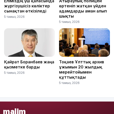
Еліміздің үш қаласында
Атыраулық полицей
жүргізушісіз көліктер
өртеніп жатқан үйден
сынақтан өткізіледі
адамдарды аман алып
шықты
5 тамыз, 2026
5 тамыз, 2026
Қайрат Боранбаев жаңа
Тоқаев Ұлттық архив
қызметке барды
ұжымын 20 жылдық
мерейтойымен
5 тамыз, 2026
құттықтады
5 тамыз, 2026
malim