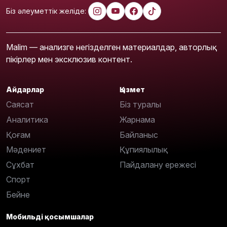
Біз әлеуметтік желіде:
Malim — анализге негізделген материалдар, авторлық
пікірлер мен эксклюзив контент.
Айдарлар
Қызмет
Саясат
Біз туралы
Аналитика
Жарнама
Қоғам
Байланыс
Мәдениет
Құпиялылық
Сұхбат
Пайдалану ережесі
Спорт
Бейне
Мобильді қосымшалар