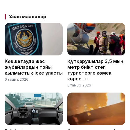
Ұқсас мақалалар
Көкшетауда жас
Құтқарушылар 3,5 мың
жұбайлардың тойы
метр биіктіктегі
қылмыстық іске ұласты
туристерге көмек
көрсетті
6 тамыз, 2026
6 тамыз, 2026