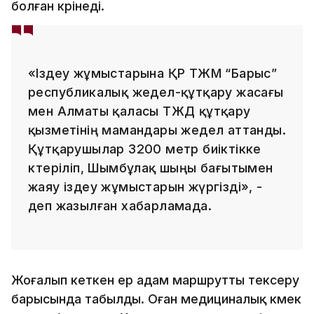
болған көрінеді.
«Іздеу жұмыстарына ҚР ТЖМ “Барыс”
республикалық жедел-құтқару жасағы
мен Алматы қаласы ТЖД құтқару
қызметінің мамандары жедел аттанды.
Құтқарушылар 3200 метр биіктікке
көтеріліп, Шымбұлақ шыңы бағытымен
жаяу іздеу жұмыстарын жүргізді», -
деп жазылған хабарламада.
Жоғалып кеткен ер адам маршрутты тексеру
барысында табылды. Оған медициналық көмек