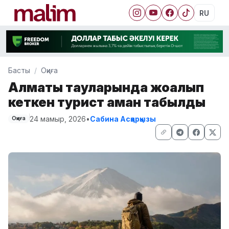
RU
Басты
Оқиға
Алматы тауларында жоғалып
кеткен турист аман табылды
24 мамыр, 2026
•
Сабина Асқарқызы
Оқиға