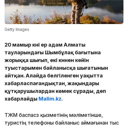
Getty Images
20 мамыр күні ер адам Алматы
тауларындағы Шымбұлақ бағытына
жорыққа шығып, екі күннен кейін
туыстарымен байланысқа шығатынын
айтқан. Алайда белгіленген уақытта
хабарласпағандықтан, жақындары
құтқарушылардан көмек сұрады, деп
хабарлайды
Malim.kz.
ТЖМ баспасөз қызметінің мәліметінше,
туристің телефоны байланыс аймағынан тыс