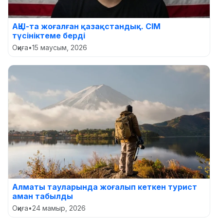
АҚШ-та жоғалған қазақстандық. СІМ
түсініктеме берді
Оқиға
•
15 маусым, 2026
Алматы тауларында жоғалып кеткен турист
аман табылды
Оқиға
•
24 мамыр, 2026