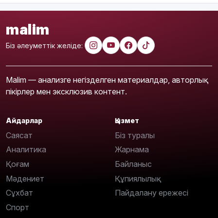
malim
Біз әлеуметтік желіде:
Malim — анализге негізделген материалдар, авторлық
пікірлер мен эксклюзив контент.
Айдарлар
Қызмет
Саясат
Біз туралы
Аналитика
Жарнама
Қоғам
Байланыс
Мәдениет
Құпиялылық
Сұхбат
Пайдалану ережесі
Спорт