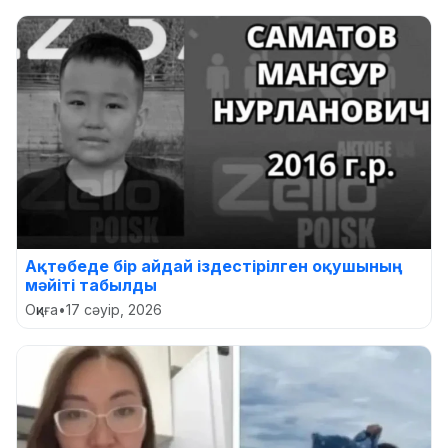
Ақтөбеде бір айдай іздестірілген оқушының
мәйіті табылды
Оқиға
•
17 сәуір, 2026