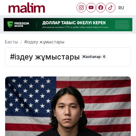
RU
Басты
#іздеу жұмыстары
#іздеу жұмыстары
Жазбалар: 6