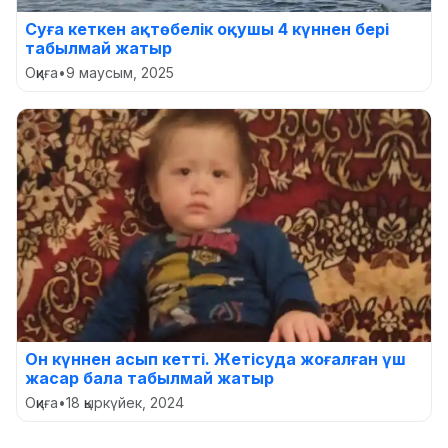
Суға кеткен ақтөбелік оқушы 4 күннен бері
табылмай жатыр
Оқиға
•
9 маусым, 2025
Он күннен асып кетті. Жетісуда жоғалған үш
жасар бала табылмай жатыр
Оқиға
•
18 қыркүйек, 2024