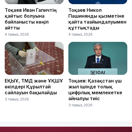
Тоқаев Иван Гапичтің
Тоқаев Никол
қайтыс болуына
Пашинянды қызметіне
байланысты көңіл
қайта тағайындалуымен
айтты
құттықтады
4 тамыз, 2026
4 тамыз, 2026
ЕҚЫҰ, ТМД және ҰҚШҰ
Тоқаев: Қазақстан үш
өкілдері Құрылтай
жыл ішінде толық
сайлауын бақылайды
цифрлық мемлекетке
айналуы тиіс
3 тамыз, 2026
3 тамыз, 2026