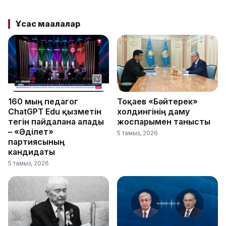
Ұқсас мақалалар
160 мың педагог
Тоқаев «Бәйтерек»
ChatGPT Edu қызметін
холдингінің даму
тегін пайдалана алады
жоспарымен танысты
– «Әділет»
5 тамыз, 2026
партиясының
кандидаты
5 тамыз, 2026