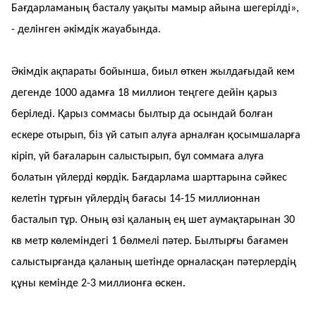
Бағдарламаның басталу уақыты мамыр айына шегерілді»,
- делінген әкімдік жауабында.
Әкімдік ақпараты бойынша, биыл өткен жылдағыдай кем
дегенде 1000 адамға 18 миллион теңгеге дейін қарыз
беріледі. Қарыз соммасы былтыр да осындай болған
ескере отырып, біз үй сатып алуға арналған қосымшаларға
кіріп, үй бағаларын салыстырып, бұл соммаға алуға
болатын үйлерді көрдік. Бағдарлама шарттарына сәйкес
келетін тұрғын үйлердің бағасы 14-15 миллионнан
басталып тұр. Оның өзі қаланың ең шет аумақтарынан 30
кв метр көлеміндегі 1 бөлмелі пәтер. Былтырғы бағамен
салыстырғанда қаланың шетінде орналасқан пәтерлердің
құны кемінде 2-3 миллионға өскен.