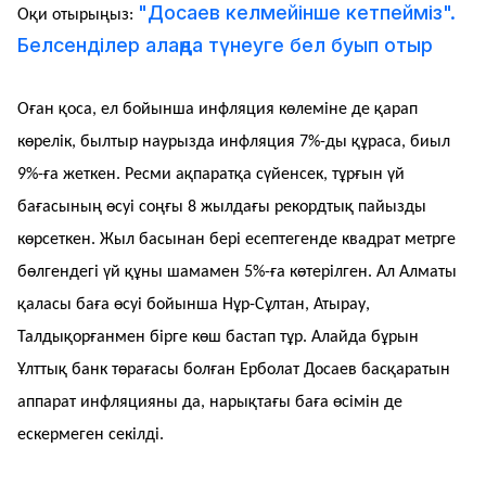
"Досаев келмейінше кетпейміз".
Оқи отырыңыз:
Белсенділер алаңда түнеуге бел буып отыр
Оған қоса, ел бойынша инфляция көлеміне де қарап
көрелік, былтыр наурызда инфляция 7%-ды құраса, биыл
9%-ға жеткен. Ресми ақпаратқа сүйенсек, тұрғын үй
бағасының өсуі соңғы 8 жылдағы рекордтық пайызды
көрсеткен. Жыл басынан бері есептегенде квадрат метрге
бөлгендегі үй құны шамамен 5%-ға көтерілген. Ал Алматы
қаласы баға өсуі бойынша Нұр-Сұлтан, Атырау,
Талдықорғанмен бірге көш бастап тұр. Алайда бұрын
Ұлттық банк төрағасы болған Ерболат Досаев басқаратын
аппарат инфляцияны да, нарықтағы баға өсімін де
ескермеген секілді.