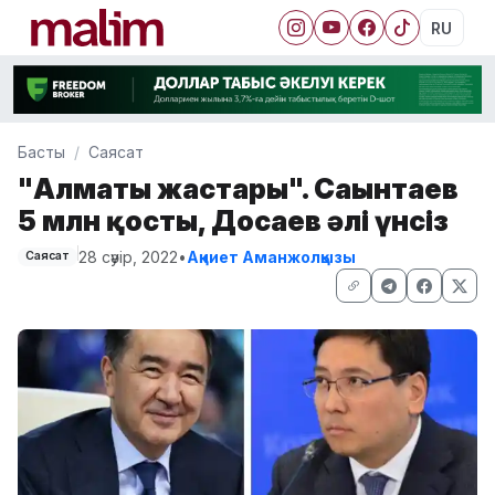
RU
Басты
Саясат
"Алматы жастары". Сағынтаев
5 млн қосты, Досаев әлі үнсіз
28 сәуір, 2022
•
Ақниет Аманжолқызы
Саясат