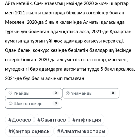
Айта кетейік, Сағынтаевтың кезінде 2020 жылғы шарттар
мен 2021 жылғы шарттарда біршама өзгерістер болған.
Мәселен, 2020-да 5 жыл көлемінде Алматы қаласында
тұрғын үйі болмаған адам қатыса алса, 2021-де Қазақстан
аумағында тұрғын үйі жоқ адамдар қатысуы керек еді.
Одан бөлек, конкурс кезінде берілетін баллдар жүйесінде
өзгеріс болған. 2020-да әлеуметтік осал топтар, мәселен,
мүгедектігі бар адамдарға автоматты түрде 5 балл қосылса,
2021-де бұл бөлім алынып тасталған.
🤍 Ұнайды
😞 Ұнамайды
0
0
😡 Шектен шыққан
0
#Досаев
#Сағынтаев
#инфляция
#Қаңтар оқиғасы
#Алматы жастары