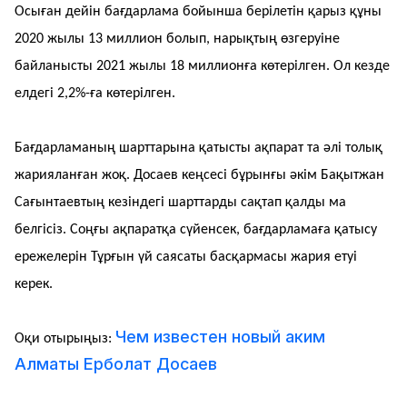
Осыған дейін бағдарлама бойынша берілетін қарыз құны
2020 жылы 13 миллион болып, нарықтың өзгеруіне
байланысты 2021 жылы 18 миллионға көтерілген. Ол кезде
елдегі 2,2%-ға көтерілген.
Бағдарламаның шарттарына қатысты ақпарат та әлі толық
жарияланған жоқ. Досаев кеңсесі бұрынғы әкім Бақытжан
Сағынтаевтың кезіндегі шарттарды сақтап қалды ма
белгісіз. Соңғы ақпаратқа сүйенсек, бағдарламаға қатысу
ережелерін Тұрғын үй саясаты басқармасы жария етуі
керек.
Чем известен новый аким
Оқи отырыңыз:
Алматы Ерболат Досаев