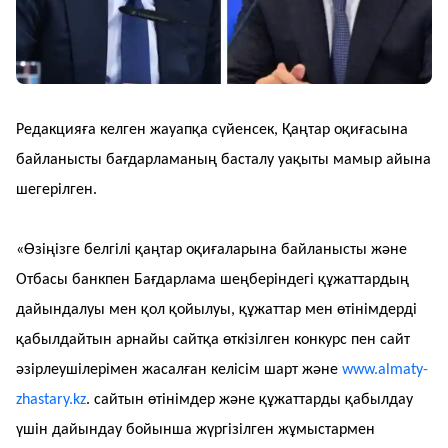
Редакцияға келген жауапқа сүйенсек, Қаңтар оқиғасына
байланысты бағдарламаның басталу уақыты мамыр айына
шегерілген.
«Өзіңізге белгілі қаңтар оқиғаларына байланысты және
Отбасы банкпен Бағдарлама шеңберіндегі құжаттардың
дайындалуы мен қол қойылуы, құжаттар мен өтінімдерді
қабылдайтын арнайы сайтқа өткізілген конкурс пен сайт
әзірлеушілерімен жасалған келісім шарт және
www.almaty-
zhastary.kz
. сайтын өтінімдер және құжаттарды қабылдау
үшін дайындау бойынша жүргізілген жұмыстармен