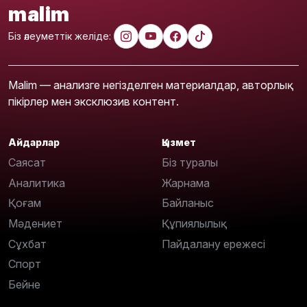
malim
Біз әлеуметтік желіде:
Malim — анализге негізделген материалдар, авторлық
пікірлер мен эксклюзив контент.
Айдарлар
Қызмет
Саясат
Біз туралы
Аналитика
Жарнама
Қоғам
Байланыс
Мәдениет
Құпиялылық
Сұхбат
Пайдалану ережесі
Спорт
Бейне