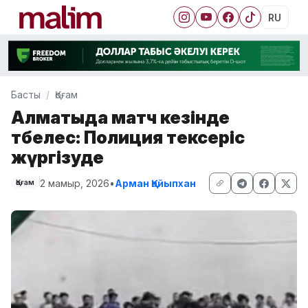
RU
Басты
Қоғам
Алматыда матч кезінде
төбелес: Полиция тексеріс
жүргізуде
2 мамыр, 2026
•
Арман Қайыпхан
Қоғам