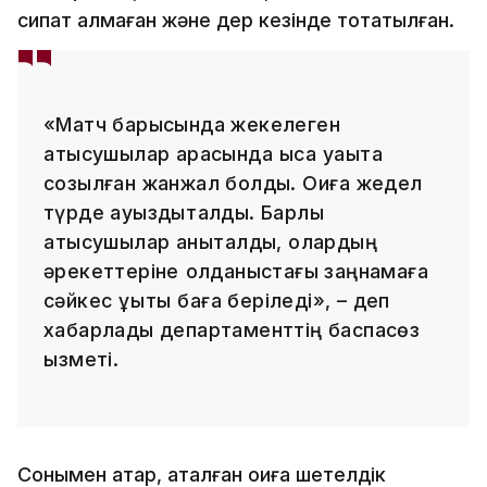
сипат алмаған және дер кезінде тоқтатылған.
«Матч барысында жекелеген
қатысушылар арасында қысқа уақытқа
созылған жанжал болды. Оқиға жедел
түрде ауыздықталды. Барлық
қатысушылар анықталды, олардың
әрекеттеріне қолданыстағы заңнамаға
сәйкес құқықтық баға беріледі», – деп
хабарлады департаменттің баспасөз
қызметі.
Сонымен қатар, аталған оқиға шетелдік