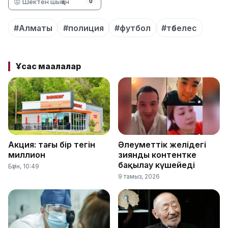
😡 Шектен шыққан
0
#Алматы
#полиция
#футбол
#төбелес
Ұқсас мақалалар
Акция: тағы бір тегін
Әлеуметтік желідегі
миллион
зиянды контентке
бақылау күшейеді
Бүгін, 10:49
9 тамыз, 2026