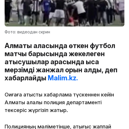
Фото: видеодан скрин
Алматы қаласында өткен футбол
матчы барысында жекелеген
қатысушылар арасында қысқа
мерзімді жанжал орын алды, деп
хабарлайды
Malim.kz.
Оқиғаға қатысты хабарлама түскеннен кейін
Алматы қалалық полиция департаменті
тексеріс жүргізіп жатыр.
Полицияның мәліметінше, қақтығыс жаппай