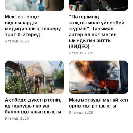
Мектептерде
"Пәтерімнің
оқушыларды
жоқтығынан үйленбей
медициналық тексеру
жүрмін": Танымал
тәртібі өзгереді
актер ел естімеген
шындығын айтты
9 тамыз, 2026
(ВИДЕО)
9 тамыз, 2026
Ақтөбеде дүкен өртеніп,
Маңғыстауда мұнай кен
құтқарушылар үш
орнында өрт шықты
баллонды алып шықты
9 тамыз, 2026
9 тамыз, 2026