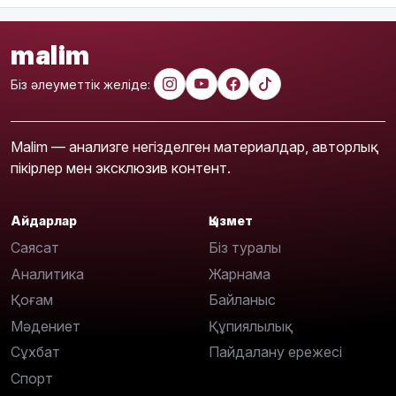
malim
Біз әлеуметтік желіде:
Malim — анализге негізделген материалдар, авторлық
пікірлер мен эксклюзив контент.
Айдарлар
Қызмет
Саясат
Біз туралы
Аналитика
Жарнама
Қоғам
Байланыс
Мәдениет
Құпиялылық
Сұхбат
Пайдалану ережесі
Спорт