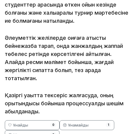
студенттер арасында өткен ойын кезінде
болғаны және халықаралық турнир мәртебесіне
ие болмағаны нақтыланды.
Әлеуметтік желілерде оқиғаға қатысты
бейнежазба тарап, онда жанжалдың жаппай
төбелес ретінде көрсетілгені айтылған.
Алайда ресми мәлімет бойынша, жағдай
жергілікті сипатта болып, тез арада
тоқтатылған.
Қазіргі уақытта тексеріс жалғасуда, оның
қорытындысы бойынша процессуалдық шешім
қабылданады.
🤍 Ұнайды
😞 Ұнамайды
0
1