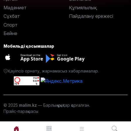
Мәдениет
Құпиялылық
Сұхбат
Пайдалану ережесі
Спорт
Бейне
Мобильді қосымшалар
Download on the
Get it on
App Store
Google Play
Қауіпсіз орнату, жарнамасыз хабарламалар.
© 2025
malim.kz
— Барлық құқықтар қорғалған.
Прайс-парақшасы