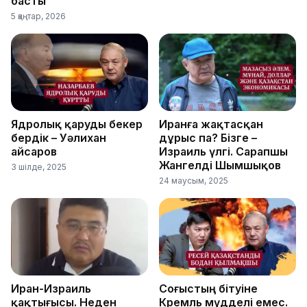
басты
5 қаңтар, 2026
Ядролық қаруды бекер
Иранға жақтасқан
бердік – Уәлихан
дұрыс па? Бізге –
Қайсаров
Израиль үлгі. Сарапшы
Жангелді Шымшықов
3 шілде, 2025
24 маусым, 2025
Иран-Израиль
Соғыстың бітуіне
қақтығысы. Неден
Кремль мүдделі емес.