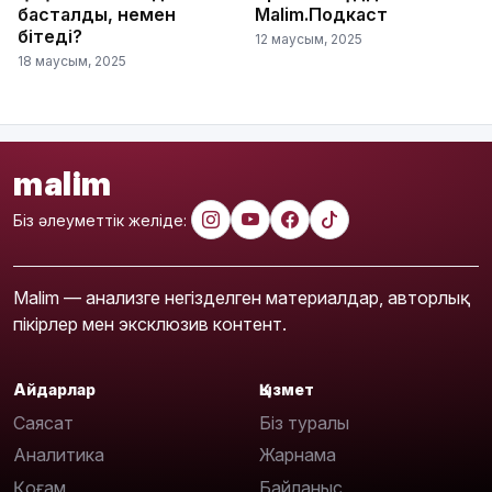
басталды, немен
Malim.Подкаст
бітеді?
12 маусым, 2025
18 маусым, 2025
malim
Біз әлеуметтік желіде:
Malim — анализге негізделген материалдар, авторлық
пікірлер мен эксклюзив контент.
Айдарлар
Қызмет
Саясат
Біз туралы
Аналитика
Жарнама
Қоғам
Байланыс