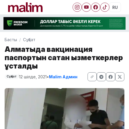
RU
Басты
Сұқбат
Алматыда вакцинация
паспортын сатқан қызметкерлер
ұсталды
12 шілде, 2021
•
Malim Админ
Сұқбат