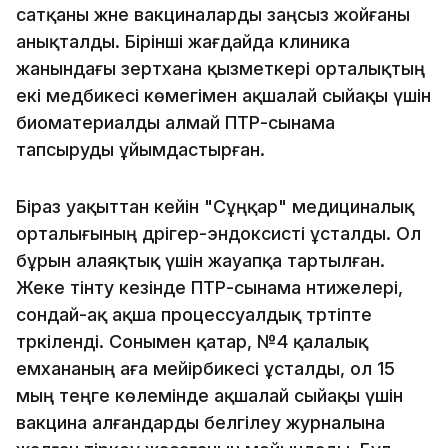
сатқаны және вакциналарды заңсыз жойғаны
анықталды. Бірінші жағдайда клиника
жанындағы зертхана қызметкері орталықтың
екі медбикесі көмегімен ақшалай сыйақы үшін
биоматериалды алмай ПТР-сынама
тапсыруды ұйымдастырған.
Біраз уақыттан кейін "Сұңқар" медициналық
орталығының дәрігер-эндоксисті ұсталды. Ол
бұрын алаяқтық үшін жауапқа тартылған.
Жеке тінту кезінде ПТР-сынама нәтижелері,
сондай-ақ ақша процессуалдық тәртіпте
тәркіленді. Сонымен қатар, №4 қалалық
емхананың аға мейірбикесі ұсталды, ол 15
мың теңге көлемінде ақшалай сыйақы үшін
вакцина алғандарды белгілеу журналына