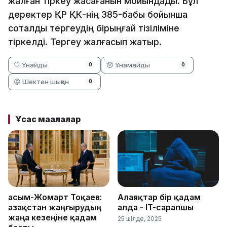
жалған тіркеу жасағанын мойындады. Бұл
деректер ҚР ҚК-нің 385-бабы бойынша
соталды тергеудің бірыңғай тізіліміне
тіркелді. Тергеу жалғасып жатыр.
🤍 Ұнайды
😞 Ұнамайды
0
0
😡 Шектен шыққан
0
Ұқсас мақалалар
Қасым-Жомарт Тоқаев:
Алаяқтар бір қадам
Қазақстан жаңғырудың
алда - IT-сарапшы
жаңа кезеңіне қадам
25 шілде, 2025