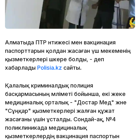
Алматыда ПТР нәтижесі мен вакцинация
паспорттарын қолдан жасаған үш мекеменің
қызметкерлері әшкере болды, - деп
хабарлады
Polisia.kz
сайты.
Қалалық криминалдық полиция
басқармасының мәліметі бойынша, екі жеке
медициналық орталық - "Достар Мед" және
"Сұңқар" қызметкерлері жалған құжат
жасағаны үшін ұсталды. Сондай-ақ, №4
поликлиникада медициналық
қызметкерлердің вакцинация паспортын