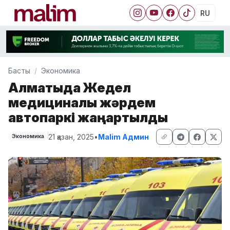
RU
Басты
Экономика
Алматыда Жедел
медициналық жәрдем
автопаркі жаңартылды
21 қазан, 2025
•
Malim Админ
Экономика