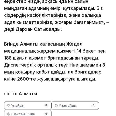
еңбектеріңіздің арқасында күн сайын
мыңдаған адамның өмірі құтқарылады. Біз
сіздердің кәсібиліктеріңізді және халыққа
адал қызметтеріңізді жоғары бағалаймыз», –
деді Дархан Сатыбалды.
Бүгінде Алматы қаласының Жедел
медициналық жәрдем қызметі 14 бекет пен
188 шұғыл қызмет бригадасынан тұрады.
Диспетчерлік орталық тәулігіне шамамен 3
мың қоңырау қабылдайды, ал бригадалар
күніне 2600-ге жуық шақыртуға шығады.
фото: Алматы
🤍 Ұнайды
😞 Ұнамайды
0
0
😡 Шектен шыққан
0