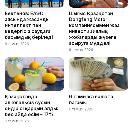
Бектенов: ЕАЭО
Шығыс Қазақстан
аясында жасанды
Dongfeng Motor
интеллект пен
компаниясымен жаңа
кедергісіз саудаға
инвестициялық
басымдық беріледі
жобаларды жүзеге
асыруға мүдделі
6 тамыз, 2026
6 тамыз, 2026
Қазақстанда
6 тамызға валюта
алкогольсіз сусын
бағамы
өндірісі қарқын алды:
6 тамыз, 2026
бес айда өсім – 17%
6 тамыз, 2026