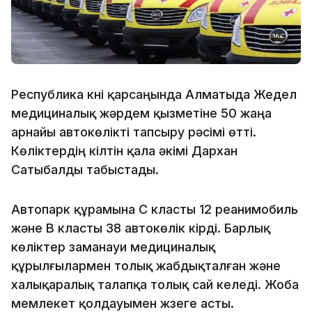
Республика күні қарсаңында Алматыда Жедел
медициналық жәрдем қызметіне 50 жаңа
арнайы автокөлікті тапсыру рәсімі өтті.
Көліктердің кілтін қала әкімі Дархан
Сатыбалды табыстады.
Автопарк құрамына С класты 12 реанимобиль
және В класты 38 автокөлік кірді. Барлық
көліктер заманауи медициналық
құрылғылармен толық жабдықталған және
халықаралық талапқа толық сай келеді. Жоба
мемлекет қолдауымен жүзеге асты.