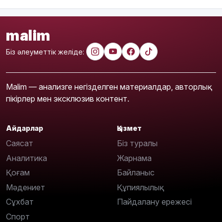
malim
Біз әлеуметтік желіде:
Malim — анализге негізделген материалдар, авторлық
пікірлер мен эксклюзив контент.
Айдарлар
Қызмет
Саясат
Біз туралы
Аналитика
Жарнама
Қоғам
Байланыс
Мәдениет
Құпиялылық
Сұхбат
Пайдалану ережесі
Спорт