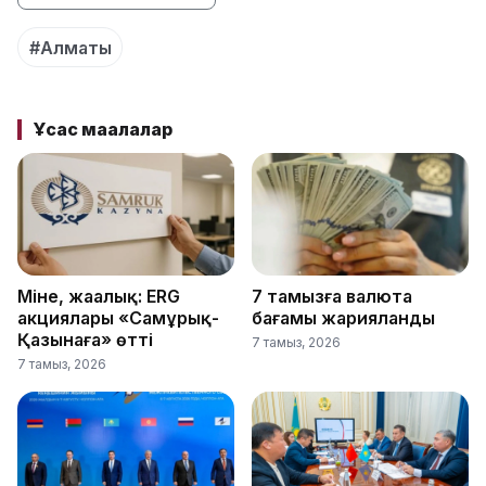
#Алматы
Ұқсас мақалалар
Міне, жаңалық: ERG
7 тамызға валюта
акциялары «Самұрық-
бағамы жарияланды
Қазынаға» өтті
7 тамыз, 2026
7 тамыз, 2026