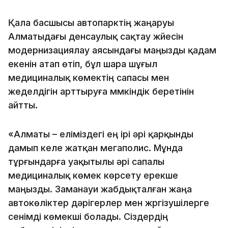
Қала басшысы автопарктің жаңаруы
Алматыдағы денсаулық сақтау жүйесін
модернизациялау аясындағы маңызды қадам
екенін атап өтіп, бұл шара шұғыл
медициналық көмектің сапасы мен
жеделдігін арттыруға мүмкіндік беретінін
айтты.
«Алматы – еліміздегі ең ірі әрі қарқынды
дамып келе жатқан мегаполис. Мұнда
тұрғындарға уақытылы әрі сапалы
медициналық көмек көрсету ерекше
маңызды. Заманауи жабдықталған жаңа
автокөліктер дәрігерлер мен жүргізушілерге
сенімді көмекші болады. Сіздердің